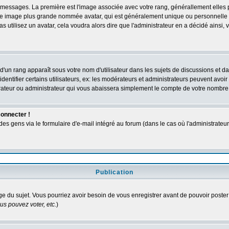
des messages. La première est l'image associée avec votre rang, générallement elle
 une image plus grande nommée avatar, qui est généralement unique ou personnelle à c
as utilisez un avatar, cela voudra alors dire que l'administrateur en a décidé ains
d'un rang apparaît sous votre nom d'utilisateur dans les sujets de discussions et dans
tifier certains utilisateurs, ex: les modérateurs et administrateurs peuvent avoir u
rateur ou administrateur qui vous abaissera simplement le compte de votre nombre
connecter !
 gens via le formulaire d'e-mail intégré au forum (dans le cas où l'administrateur aur
Publication
age du sujet. Vous pourriez avoir besoin de vous enregistrer avant de pouvoir poster
s pouvez voter, etc.
)