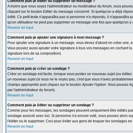
Comment puis-je éditer ou supprimer un message ?
A moins que vous soyez l'administrateur ou modérateur du forum, vous pouvez
cliquant sur le bouton
Editer
du message concerné. Si quelqu'un a déjà répondu
édité. Ce petit texte n'apparaîtra pas si personne n'a répondu, il n'apparaîtra
qu'un utilisateur ne peut pas supprimer un message une fois que quelqu'un y
Revenir en haut
Comment puis-je ajouter une signature à mon message ?
Pour ajouter une signature à un message, vous devez d'abord en créer une, en
Vous pouvez aussi ajouter votre signature à tous vos messages en cochant la 
signature lors de sa composition).
Revenir en haut
Comment puis-je créer un sondage ?
Créer un sondage est facile, lorsque vous postez un nouveau sujet (ou éditez 
un nouveau sujet
(si vous ne le voyez pas, c'est que vous n'avez probablement
champs appropriée puis cliquez sur le bouton
Ajouter l'option
. Vous pouvez éga
par l'administrateur du forum).
Revenir en haut
Comment puis-je éditer ou supprimer un sondage ?
Comme pour les messages, les sondages peuvent uniquement être édités par le p
sondage associé avec lui). Si personne n'a encore voté, vous pouvez alors sup
l'éditer ou le supprimer. Ceci pour éviter aux gens de truquer les sondages en
Revenir en haut