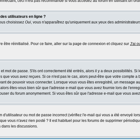
nectant, ceci n'est pas recommandé si vous accédez au forum en utilisant un ordinat
es utilisateurs en ligne ?
vous choisissez
Oui
, vous n'apparaîtrez qu'uniquement aux yeux des administrateur
 être réinitialisé. Pour ce faire, aller sur la page de connexion et cliquez sur
J'ai 
t mot de passe. S'ils ont correctement été entrés, alors il y a deux possibilités. Si
s que vous avez reçues. Si ce n'est pas le cas, alors peut-être que votre compte a 
avant de pouvoir vous connecter. Lorsque vous vous êtes enregistré, un message aur
u, alors êtes-vous bien sûr que l'adresse e-mail que vous avez fournie lors de l'enreg
s abuser du forum anonymement. Si vous êtes sûr que l'adresse e-mail que vous avez f
d'utilisateur ou mot de passe incorrect (vérifiez l'e-mail qui vous a été envoyé lo
que vous n'avez rien posté ? Il est habituel pour les forums de supprimer périodique
 dans les discussions.