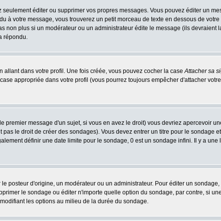
 seulement éditer ou supprimer vos propres messages. Vous pouvez éditer un messa
 à votre message, vous trouverez un petit morceau de texte en dessous de votre me
 pas non plus si un modérateur ou un administrateur édite le message (ils devraient l
 a répondu.
 allant dans votre profil. Une fois créée, vous pouvez cocher la case
Attacher sa s
case appropriée dans votre profil (vous pourrez toujours empêcher d'attacher votre
le premier message d'un sujet, si vous en avez le droit) vous devriez apercevoir un
 pas le droit de créer des sondages). Vous devez entrer un titre pour le sondage e
lement définir une date limite pour le sondage, 0 est un sondage infini. Il y a une l
osteur d'origine, un modérateur ou un administrateur. Pour éditer un sondage, cli
primer le sondage ou éditer n'importe quelle option du sondage, par contre, si un
 modifiant les options au milieu de la durée du sondage.