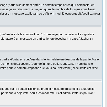
ge (parfois seulement après un certain temps après qu'il soit posté) en
ssage en retournant le lire, indiquant le nombre de fois que vous l'avez
aisser un message expliquant ce qu'ils ont modifié et pourquoi). Veuillez noter
ignature
lors de la composition d'un message pour ajouter votre signature.
 signature à un message en particulier en décochant la case Attacher sa
e partie
Ajouter un sondage
dans le formulaire en dessous de la partie
Poster
t au moins deux options (pour définir une option, entrez son nom dans le
imite pour le nombre d'options que vous pourrez établir, cette limite est fixée
quez sur le bouton 'Editer' du premier message du sujet (il a toujours le
e personne a déjà voté, seuls les modérateurs et administrateurs pourront