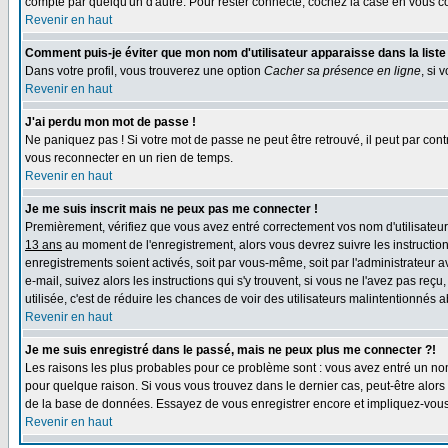
compte par quelqu'un d'autre. Pour rester connecté, cochez la case en vous con
Revenir en haut
Comment puis-je éviter que mon nom d'utilisateur apparaisse dans la liste d
Dans votre profil, vous trouverez une option
Cacher sa présence en ligne
, si 
Revenir en haut
J'ai perdu mon mot de passe !
Ne paniquez pas ! Si votre mot de passe ne peut être retrouvé, il peut par contre
vous reconnecter en un rien de temps.
Revenir en haut
Je me suis inscrit mais ne peux pas me connecter !
Premièrement, vérifiez que vous avez entré correctement vos nom d'utilisateur e
13 ans
au moment de l'enregistrement, alors vous devrez suivre les instruction
enregistrements soient activés, soit par vous-même, soit par l'administrateur 
e-mail, suivez alors les instructions qui s'y trouvent, si vous ne l'avez pas reç
utilisée, c'est de réduire les chances de voir des utilisateurs malintentionné
Revenir en haut
Je me suis enregistré dans le passé, mais ne peux plus me connecter ?!
Les raisons les plus probables pour ce problème sont : vous avez entré un nom 
pour quelque raison. Si vous vous trouvez dans le dernier cas, peut-être alors 
de la base de données. Essayez de vous enregistrer encore et impliquez-vous
Revenir en haut