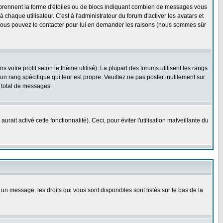
s prennent la forme d'étoiles ou de blocs indiquant combien de messages vous
haque utilisateur. C'est à l'administrateur du forum d'activer les avatars et
i, vous pouvez le contacter pour lui en demander les raisons (nous sommes sûr
 votre profil selon le thème utilisé). La plupart des forums utilisent les rangs
n rang spécifique qui leur est propre. Veuillez ne pas poster inutilement sur
 total de messages.
ait activé cette fonctionnalité). Ceci, pour éviter l'utilisation malveillante du
 un message, les droits qui vous sont disponibles sont listés sur le bas de la