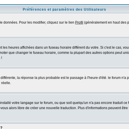
Préférences et paramètres des Utilisateurs
e données. Pour les modifier, cliquez sur le lien
Profil
(généralement en haut des pa
 les heures affichées dans un fuseau horaire différent du votre. Si c'est le cas, vo
 noter que changer le fuseau horaire, comme la plupart des autres options peut uniq
 !
 différente, la réponse la plus probable est le passage à l'heure d'été. le forum n'a
 réelle.
 installé votre langage sur le forum, ou que soit quelqu'un n'a pas encore traduit c
z-vous alors libre de créer une nouvelle traduction. Plus d'informations peuvent être
 ?