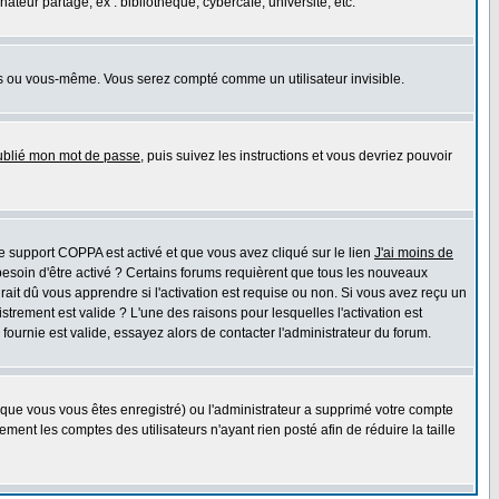
eur partagé, ex : bibliothèque, cybercafé, université, etc.
s ou vous-même. Vous serez compté comme un utilisateur invisible.
oublié mon mot de passe
, puis suivez les instructions et vous devriez pouvoir
 le support COPPA est activé et que vous avez cliqué sur le lien
J'ai moins de
besoin d'être activé ? Certains forums requièrent que tous les nouveaux
ait dû vous apprendre si l'activation est requise ou non. Si vous avez reçu un
istrement est valide ? L'une des raisons pour lesquelles l'activation est
ournie est valide, essayez alors de contacter l'administrateur du forum.
rsque vous vous êtes enregistré) ou l'administrateur a supprimé votre compte
ment les comptes des utilisateurs n'ayant rien posté afin de réduire la taille