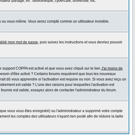
eur partagé, ex : bibliothèque, cybercafé, université, etc.
s ou vous-même. Vous serez compté comme un utilisateur invisible.
oublié mon mot de passe
, puis suivez les instructions et vous devriez pouvoir
 le support COPPA est activé et que vous avez cliqué sur le lien
J'ai moins de
besoin d'être activé ? Certains forums requièrent que tous les nouveaux
ait dû vous apprendre si l'activation est requise ou non. Si vous avez reçu un
istrement est valide ? L'une des raisons pour lesquelles l'activation est
ournie est valide, essayez alors de contacter l'administrateur du forum.
rsque vous vous êtes enregistré) ou l'administrateur a supprimé votre compte
ment les comptes des utilisateurs n'ayant rien posté afin de réduire la taille