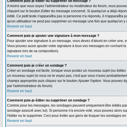
Comment puis-je éditer ou supprimer un message ?
A moins que vous soyez l'administrateur ou modérateur du forum, vous pouvez
cliquant sur le bouton
Editer
du message concerné. Si quelqu'un a déjà répondu
édité. Ce petit texte n'apparaîtra pas si personne n'a répondu, il n'apparaîtra
qu'un utilisateur ne peut pas supprimer un message une fois que quelqu'un y
Revenir en haut
Comment puis-je ajouter une signature à mon message ?
Pour ajouter une signature à un message, vous devez d'abord en créer une, en
Vous pouvez aussi ajouter votre signature à tous vos messages en cochant la 
signature lors de sa composition).
Revenir en haut
Comment puis-je créer un sondage ?
Créer un sondage est facile, lorsque vous postez un nouveau sujet (ou éditez 
un nouveau sujet
(si vous ne le voyez pas, c'est que vous n'avez probablement
champs appropriée puis cliquez sur le bouton
Ajouter l'option
. Vous pouvez éga
par l'administrateur du forum).
Revenir en haut
Comment puis-je éditer ou supprimer un sondage ?
Comme pour les messages, les sondages peuvent uniquement être édités par le p
sondage associé avec lui). Si personne n'a encore voté, vous pouvez alors sup
l'éditer ou le supprimer. Ceci pour éviter aux gens de truquer les sondages en
Revenir en haut