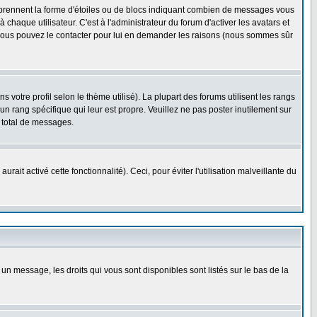
s prennent la forme d'étoiles ou de blocs indiquant combien de messages vous
haque utilisateur. C'est à l'administrateur du forum d'activer les avatars et
i, vous pouvez le contacter pour lui en demander les raisons (nous sommes sûr
 votre profil selon le thème utilisé). La plupart des forums utilisent les rangs
n rang spécifique qui leur est propre. Veuillez ne pas poster inutilement sur
 total de messages.
ait activé cette fonctionnalité). Ceci, pour éviter l'utilisation malveillante du
 un message, les droits qui vous sont disponibles sont listés sur le bas de la