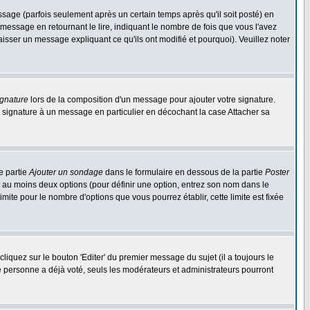
ge (parfois seulement après un certain temps après qu'il soit posté) en
ssage en retournant le lire, indiquant le nombre de fois que vous l'avez
aisser un message expliquant ce qu'ils ont modifié et pourquoi). Veuillez noter
ignature
lors de la composition d'un message pour ajouter votre signature.
 signature à un message en particulier en décochant la case Attacher sa
e partie
Ajouter un sondage
dans le formulaire en dessous de la partie
Poster
t au moins deux options (pour définir une option, entrez son nom dans le
imite pour le nombre d'options que vous pourrez établir, cette limite est fixée
quez sur le bouton 'Editer' du premier message du sujet (il a toujours le
e personne a déjà voté, seuls les modérateurs et administrateurs pourront