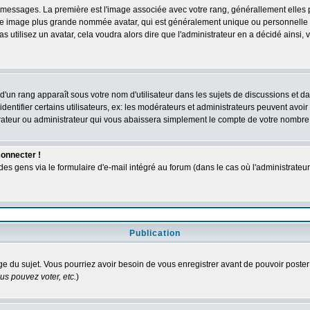
des messages. La première est l'image associée avec votre rang, générallement elle
 une image plus grande nommée avatar, qui est généralement unique ou personnelle à c
as utilisez un avatar, cela voudra alors dire que l'administrateur en a décidé ains
d'un rang apparaît sous votre nom d'utilisateur dans les sujets de discussions et dans
tifier certains utilisateurs, ex: les modérateurs et administrateurs peuvent avoir u
rateur ou administrateur qui vous abaissera simplement le compte de votre nombre
connecter !
 gens via le formulaire d'e-mail intégré au forum (dans le cas où l'administrateur aur
Publication
age du sujet. Vous pourriez avoir besoin de vous enregistrer avant de pouvoir poster
s pouvez voter, etc.
)