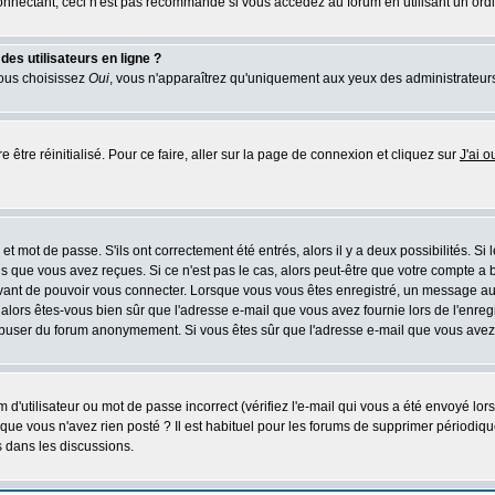
nectant, ceci n'est pas recommandé si vous accédez au forum en utilisant un ordinat
es utilisateurs en ligne ?
vous choisissez
Oui
, vous n'apparaîtrez qu'uniquement aux yeux des administrateur
 être réinitialisé. Pour ce faire, aller sur la page de connexion et cliquez sur
J'ai 
t mot de passe. S'ils ont correctement été entrés, alors il y a deux possibilités. Si
s que vous avez reçues. Si ce n'est pas le cas, alors peut-être que votre compte a 
avant de pouvoir vous connecter. Lorsque vous vous êtes enregistré, un message aur
u, alors êtes-vous bien sûr que l'adresse e-mail que vous avez fournie lors de l'enreg
s abuser du forum anonymement. Si vous êtes sûr que l'adresse e-mail que vous avez f
d'utilisateur ou mot de passe incorrect (vérifiez l'e-mail qui vous a été envoyé lo
que vous n'avez rien posté ? Il est habituel pour les forums de supprimer périodique
 dans les discussions.