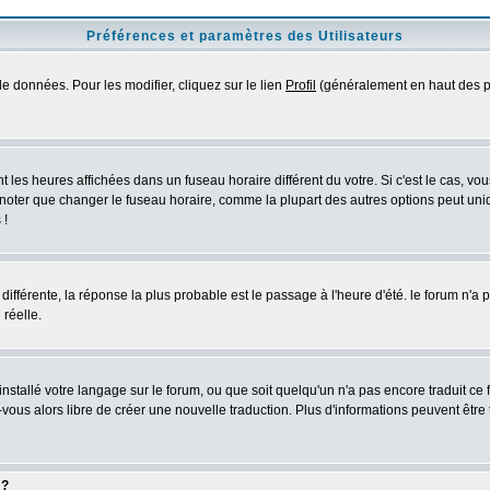
Préférences et paramètres des Utilisateurs
e données. Pour les modifier, cliquez sur le lien
Profil
(généralement en haut des pa
 les heures affichées dans un fuseau horaire différent du votre. Si c'est le cas, vo
 noter que changer le fuseau horaire, comme la plupart des autres options peut uniq
 !
 différente, la réponse la plus probable est le passage à l'heure d'été. le forum n'a
 réelle.
 installé votre langage sur le forum, ou que soit quelqu'un n'a pas encore traduit c
z-vous alors libre de créer une nouvelle traduction. Plus d'informations peuvent être
 ?