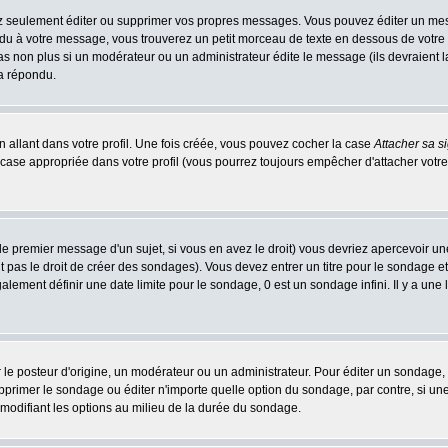
 seulement éditer ou supprimer vos propres messages. Vous pouvez éditer un messa
 à votre message, vous trouverez un petit morceau de texte en dessous de votre me
 pas non plus si un modérateur ou un administrateur édite le message (ils devraient l
 a répondu.
 allant dans votre profil. Une fois créée, vous pouvez cocher la case
Attacher sa s
case appropriée dans votre profil (vous pourrez toujours empêcher d'attacher votre
le premier message d'un sujet, si vous en avez le droit) vous devriez apercevoir un
 pas le droit de créer des sondages). Vous devez entrer un titre pour le sondage e
lement définir une date limite pour le sondage, 0 est un sondage infini. Il y a une l
osteur d'origine, un modérateur ou un administrateur. Pour éditer un sondage, cli
primer le sondage ou éditer n'importe quelle option du sondage, par contre, si un
 modifiant les options au milieu de la durée du sondage.