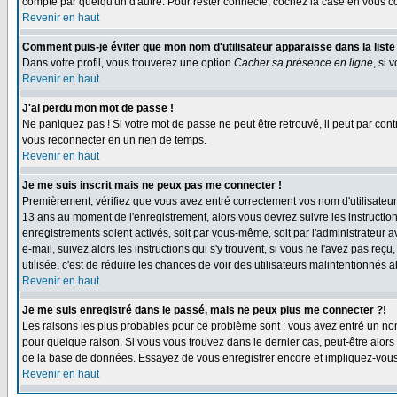
compte par quelqu'un d'autre. Pour rester connecté, cochez la case en vous con
Revenir en haut
Comment puis-je éviter que mon nom d'utilisateur apparaisse dans la liste d
Dans votre profil, vous trouverez une option
Cacher sa présence en ligne
, si 
Revenir en haut
J'ai perdu mon mot de passe !
Ne paniquez pas ! Si votre mot de passe ne peut être retrouvé, il peut par contre
vous reconnecter en un rien de temps.
Revenir en haut
Je me suis inscrit mais ne peux pas me connecter !
Premièrement, vérifiez que vous avez entré correctement vos nom d'utilisateur e
13 ans
au moment de l'enregistrement, alors vous devrez suivre les instruction
enregistrements soient activés, soit par vous-même, soit par l'administrateur 
e-mail, suivez alors les instructions qui s'y trouvent, si vous ne l'avez pas reç
utilisée, c'est de réduire les chances de voir des utilisateurs malintentionné
Revenir en haut
Je me suis enregistré dans le passé, mais ne peux plus me connecter ?!
Les raisons les plus probables pour ce problème sont : vous avez entré un nom 
pour quelque raison. Si vous vous trouvez dans le dernier cas, peut-être alors 
de la base de données. Essayez de vous enregistrer encore et impliquez-vous
Revenir en haut