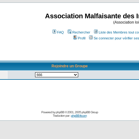
Association Malfaisante des 
(Association lo
FAQ
Rechercher
Liste des Membres tout co
Profil
Se connecter pour vérifier s
Rejoindre un Groupe
Powered by
phpBB
© 2001, 2005 phpBB Group
Traduction par :
phpBB-fr.com