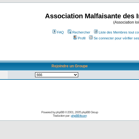
Association Malfaisante des 
(Association lo
FAQ
Rechercher
Liste des Membres tout co
Profil
Se connecter pour vérifier s
Rejoindre un Groupe
Powered by
phpBB
© 2001, 2005 phpBB Group
Traduction par :
phpBB-fr.com