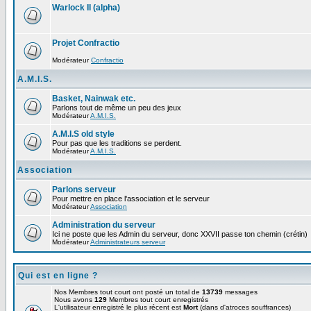
Warlock II (alpha)
Projet Confractio
Modérateur
Confractio
A.M.I.S.
Basket, Nainwak etc.
Parlons tout de même un peu des jeux
Modérateur
A.M.I.S.
A.M.I.S old style
Pour pas que les traditions se perdent.
Modérateur
A.M.I.S.
Association
Parlons serveur
Pour mettre en place l'association et le serveur
Modérateur
Association
Administration du serveur
Ici ne poste que les Admin du serveur, donc XXVII passe ton chemin (crétin)
Modérateur
Administrateurs serveur
Qui est en ligne ?
Nos Membres tout court ont posté un total de
13739
messages
Nous avons
129
Membres tout court enregistrés
L'utilisateur enregistré le plus récent est
Mort
(dans d'atroces souffrances)