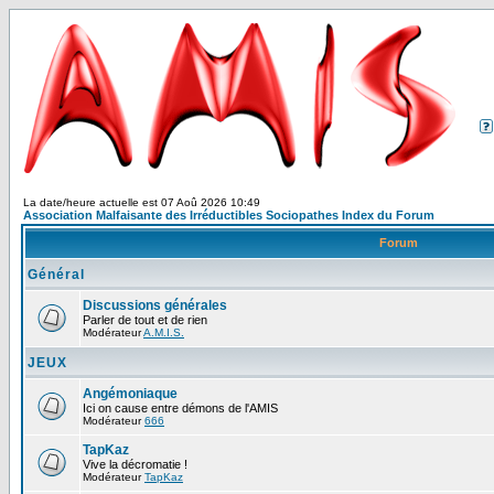
La date/heure actuelle est 07 Aoû 2026 10:49
Association Malfaisante des Irréductibles Sociopathes Index du Forum
Forum
Général
Discussions générales
Parler de tout et de rien
Modérateur
A.M.I.S.
JEUX
Angémoniaque
Ici on cause entre démons de l'AMIS
Modérateur
666
TapKaz
Vive la décromatie !
Modérateur
TapKaz