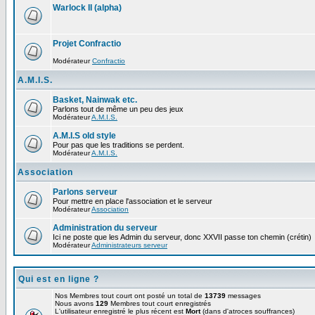
Warlock II (alpha)
Projet Confractio
Modérateur
Confractio
A.M.I.S.
Basket, Nainwak etc.
Parlons tout de même un peu des jeux
Modérateur
A.M.I.S.
A.M.I.S old style
Pour pas que les traditions se perdent.
Modérateur
A.M.I.S.
Association
Parlons serveur
Pour mettre en place l'association et le serveur
Modérateur
Association
Administration du serveur
Ici ne poste que les Admin du serveur, donc XXVII passe ton chemin (crétin)
Modérateur
Administrateurs serveur
Qui est en ligne ?
Nos Membres tout court ont posté un total de
13739
messages
Nous avons
129
Membres tout court enregistrés
L'utilisateur enregistré le plus récent est
Mort
(dans d'atroces souffrances)