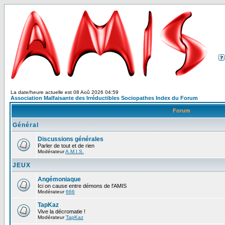
La date/heure actuelle est 08 Aoû 2026 04:59
Association Malfaisante des Irréductibles Sociopathes Index du Forum
Forum
Général
Discussions générales
Parler de tout et de rien
Modérateur
A.M.I.S.
JEUX
Angémoniaque
Ici on cause entre démons de l'AMIS
Modérateur
666
TapKaz
Vive la décromatie !
Modérateur
TapKaz