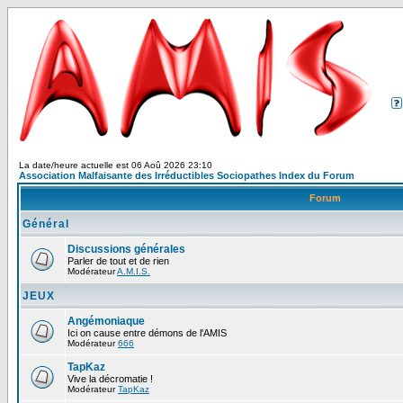
La date/heure actuelle est 06 Aoû 2026 23:10
Association Malfaisante des Irréductibles Sociopathes Index du Forum
Forum
Général
Discussions générales
Parler de tout et de rien
Modérateur
A.M.I.S.
JEUX
Angémoniaque
Ici on cause entre démons de l'AMIS
Modérateur
666
TapKaz
Vive la décromatie !
Modérateur
TapKaz