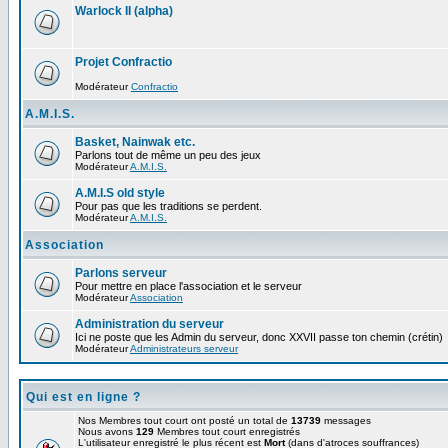
Warlock II (alpha)
Projet Confractio
Modérateur
Confractio
A.M.I.S.
Basket, Nainwak etc.
Parlons tout de même un peu des jeux
Modérateur
A.M.I.S.
A.M.I.S old style
Pour pas que les traditions se perdent.
Modérateur
A.M.I.S.
Association
Parlons serveur
Pour mettre en place l'association et le serveur
Modérateur
Association
Administration du serveur
Ici ne poste que les Admin du serveur, donc XXVII passe ton chemin (crétin)
Modérateur
Administrateurs serveur
Qui est en ligne ?
Nos Membres tout court ont posté un total de
13739
messages
Nous avons
129
Membres tout court enregistrés
L'utilisateur enregistré le plus récent est
Mort
(dans d'atroces souffrances)