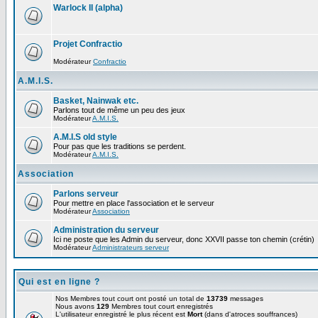
Warlock II (alpha)
Projet Confractio
Modérateur
Confractio
A.M.I.S.
Basket, Nainwak etc.
Parlons tout de même un peu des jeux
Modérateur
A.M.I.S.
A.M.I.S old style
Pour pas que les traditions se perdent.
Modérateur
A.M.I.S.
Association
Parlons serveur
Pour mettre en place l'association et le serveur
Modérateur
Association
Administration du serveur
Ici ne poste que les Admin du serveur, donc XXVII passe ton chemin (crétin)
Modérateur
Administrateurs serveur
Qui est en ligne ?
Nos Membres tout court ont posté un total de
13739
messages
Nous avons
129
Membres tout court enregistrés
L'utilisateur enregistré le plus récent est
Mort
(dans d'atroces souffrances)