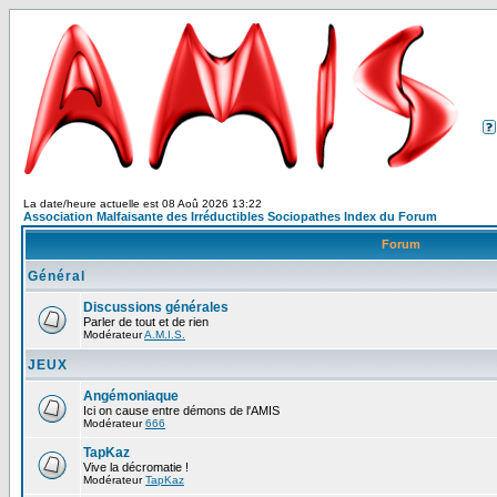
La date/heure actuelle est 08 Aoû 2026 13:22
Association Malfaisante des Irréductibles Sociopathes Index du Forum
Forum
Général
Discussions générales
Parler de tout et de rien
Modérateur
A.M.I.S.
JEUX
Angémoniaque
Ici on cause entre démons de l'AMIS
Modérateur
666
TapKaz
Vive la décromatie !
Modérateur
TapKaz