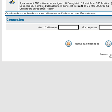
Il y a en tout
335
utilisateurs en ligne :: 0 Enregistré, 0 Invisible et 335 Invités 
Le record du nombre d'utilisateurs en ligne est de
1325
le 31 Mar 2026 00:51
Utilisateurs enregistrés: Aucun
Ces données sont basées sur les utilisateurs actifs des cinq dernières minutes
Connexion
Nom d'utilisateur:
Mot de passe:
Nouveaux messages
Powered by
Tra