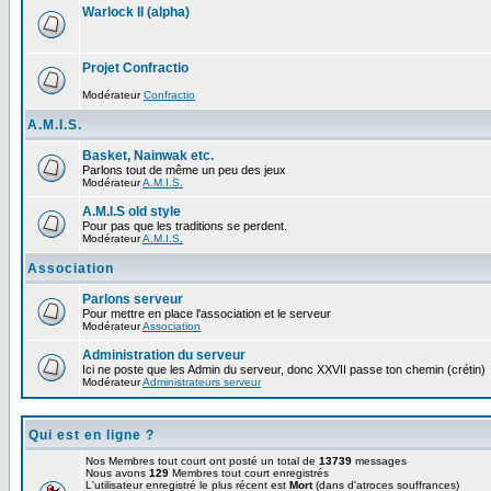
Warlock II (alpha)
Projet Confractio
Modérateur
Confractio
A.M.I.S.
Basket, Nainwak etc.
Parlons tout de même un peu des jeux
Modérateur
A.M.I.S.
A.M.I.S old style
Pour pas que les traditions se perdent.
Modérateur
A.M.I.S.
Association
Parlons serveur
Pour mettre en place l'association et le serveur
Modérateur
Association
Administration du serveur
Ici ne poste que les Admin du serveur, donc XXVII passe ton chemin (crétin)
Modérateur
Administrateurs serveur
Qui est en ligne ?
Nos Membres tout court ont posté un total de
13739
messages
Nous avons
129
Membres tout court enregistrés
L'utilisateur enregistré le plus récent est
Mort
(dans d'atroces souffrances)