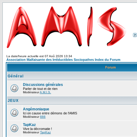
La date/heure actuelle est 07 Aoû 2026 13:34
Association Malfaisante des Irréductibles Sociopathes Index du Forum
Forum
Général
Discussions générales
Parler de tout et de rien
Modérateur
A.M.I.S.
JEUX
Angémoniaque
Ici on cause entre démons de l'AMIS
Modérateur
666
TapKaz
Vive la décromatie !
Modérateur
TapKaz