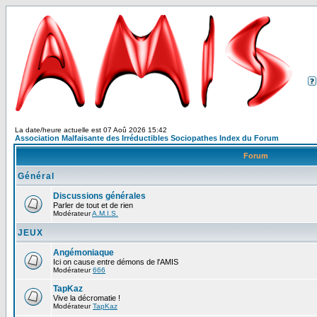
La date/heure actuelle est 07 Aoû 2026 15:42
Association Malfaisante des Irréductibles Sociopathes Index du Forum
Forum
Général
Discussions générales
Parler de tout et de rien
Modérateur
A.M.I.S.
JEUX
Angémoniaque
Ici on cause entre démons de l'AMIS
Modérateur
666
TapKaz
Vive la décromatie !
Modérateur
TapKaz