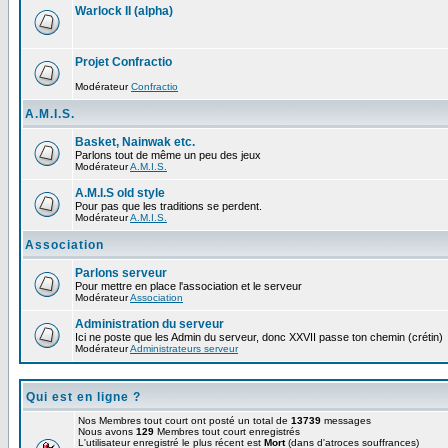
Warlock II (alpha)
Projet Confractio
Modérateur
Confractio
A.M.I.S.
Basket, Nainwak etc.
Parlons tout de même un peu des jeux
Modérateur
A.M.I.S.
A.M.I.S old style
Pour pas que les traditions se perdent.
Modérateur
A.M.I.S.
Association
Parlons serveur
Pour mettre en place l'association et le serveur
Modérateur
Association
Administration du serveur
Ici ne poste que les Admin du serveur, donc XXVII passe ton chemin (crétin)
Modérateur
Administrateurs serveur
Qui est en ligne ?
Nos Membres tout court ont posté un total de
13739
messages
Nous avons
129
Membres tout court enregistrés
L'utilisateur enregistré le plus récent est
Mort
(dans d'atroces souffrances)