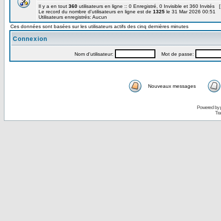
Il y a en tout
360
utilisateurs en ligne :: 0 Enregistré, 0 Invisible et 360 Invités 
Le record du nombre d'utilisateurs en ligne est de
1325
le 31 Mar 2026 00:51
Utilisateurs enregistrés: Aucun
Ces données sont basées sur les utilisateurs actifs des cinq dernières minutes
Connexion
Nom d'utilisateur:
Mot de passe:
Nouveaux messages
Powered by
Tra