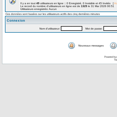
Il y a en tout
45
utilisateurs en ligne :: 0 Enregistré, 0 Invisible et 45 Invités [
Ad
Le record du nombre d'utilisateurs en ligne est de
1325
le 31 Mar 2026 00:51
Utilisateurs enregistrés: Aucun
Ces données sont basées sur les utilisateurs actifs des cinq dernières minutes
Connexion
Nom d'utilisateur:
Mot de passe:
Nouveaux messages
Powered by
Tra