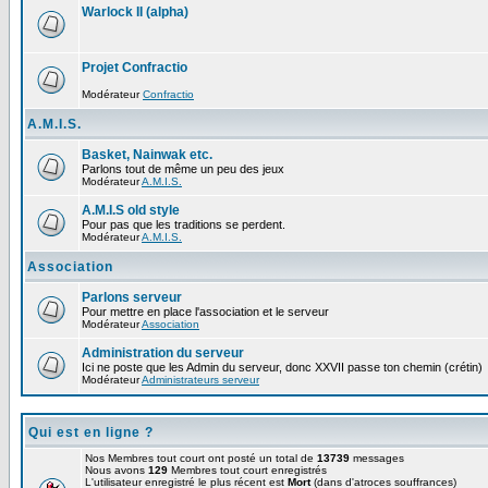
Warlock II (alpha)
Projet Confractio
Modérateur
Confractio
A.M.I.S.
Basket, Nainwak etc.
Parlons tout de même un peu des jeux
Modérateur
A.M.I.S.
A.M.I.S old style
Pour pas que les traditions se perdent.
Modérateur
A.M.I.S.
Association
Parlons serveur
Pour mettre en place l'association et le serveur
Modérateur
Association
Administration du serveur
Ici ne poste que les Admin du serveur, donc XXVII passe ton chemin (crétin)
Modérateur
Administrateurs serveur
Qui est en ligne ?
Nos Membres tout court ont posté un total de
13739
messages
Nous avons
129
Membres tout court enregistrés
L'utilisateur enregistré le plus récent est
Mort
(dans d'atroces souffrances)