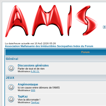
La date/heure actuelle est 10 Aoû 2026 05:26
Association Malfaisante des Irréductibles Sociopathes Index du Forum
Forum
Général
Discussions générales
Parler de tout et de rien
Modérateur
A.M.I.S.
JEUX
Angémoniaque
Ici on cause entre démons de l'AMIS
Modérateur
666
TapKaz
Vive la décromatie !
Modérateur
TapKaz