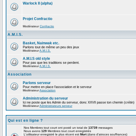
Warlock II (alpha)
Projet Confractio
Modérateur
Confractio
A.M.I.S.
Basket, Nainwak etc.
Parlons tout de même un peu des jeux
Modérateur
A.M.I.S.
A.M.I.S old style
Pour pas que les traditions se perdent.
Modérateur
A.M.I.S.
Association
Parlons serveur
Pour mettre en place l'association et le serveur
Modérateur
Association
Administration du serveur
Ici ne poste que les Admin du serveur, donc XXVII passe ton chemin (crétin)
Modérateur
Administrateurs serveur
Qui est en ligne ?
Nos Membres tout court ont posté un total de
13739
messages
Nous avons
129
Membres tout court enregistrés
L'utilisateur enregistré le plus récent est
Mort
(dans d'atroces souffrances)