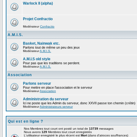
Warlock II (alpha)
Projet Confractio
Modérateur
Confractio
A.M.I.S.
Basket, Nainwak etc.
Parlons tout de même un peu des jeux
Modérateur
A.M.I.S.
A.M.I.S old style
Pour pas que les traditions se perdent.
Modérateur
A.M.I.S.
Association
Parlons serveur
Pour mettre en place l'association et le serveur
Modérateur
Association
Administration du serveur
Ici ne poste que les Admin du serveur, donc XXVII passe ton chemin (crétin)
Modérateur
Administrateurs serveur
Qui est en ligne ?
Nos Membres tout court ont posté un total de
13739
messages
Nous avons
129
Membres tout court enregistrés
L'utilisateur enregistré le plus récent est
Mort
(dans d'atroces souffrances)