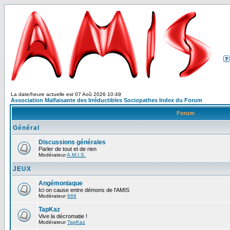
La date/heure actuelle est 07 Aoû 2026 10:49
Association Malfaisante des Irréductibles Sociopathes Index du Forum
Forum
Général
Discussions générales
Parler de tout et de rien
Modérateur
A.M.I.S.
JEUX
Angémoniaque
Ici on cause entre démons de l'AMIS
Modérateur
666
TapKaz
Vive la décromatie !
Modérateur
TapKaz