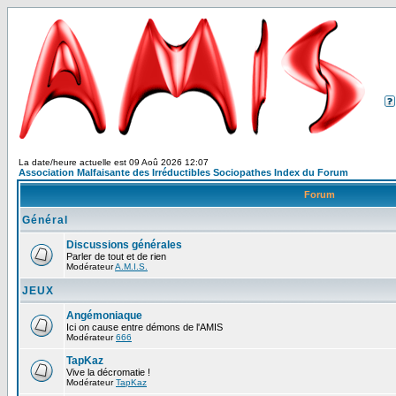
La date/heure actuelle est 09 Aoû 2026 12:07
Association Malfaisante des Irréductibles Sociopathes Index du Forum
Forum
Général
Discussions générales
Parler de tout et de rien
Modérateur
A.M.I.S.
JEUX
Angémoniaque
Ici on cause entre démons de l'AMIS
Modérateur
666
TapKaz
Vive la décromatie !
Modérateur
TapKaz