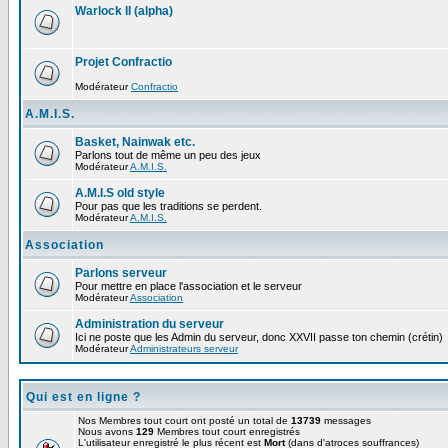
Warlock II (alpha)
Projet Confractio
Modérateur
Confractio
A.M.I.S.
Basket, Nainwak etc.
Parlons tout de même un peu des jeux
Modérateur
A.M.I.S.
A.M.I.S old style
Pour pas que les traditions se perdent.
Modérateur
A.M.I.S.
Association
Parlons serveur
Pour mettre en place l'association et le serveur
Modérateur
Association
Administration du serveur
Ici ne poste que les Admin du serveur, donc XXVII passe ton chemin (crétin)
Modérateur
Administrateurs serveur
Qui est en ligne ?
Nos Membres tout court ont posté un total de
13739
messages
Nous avons
129
Membres tout court enregistrés
L'utilisateur enregistré le plus récent est
Mort
(dans d'atroces souffrances)