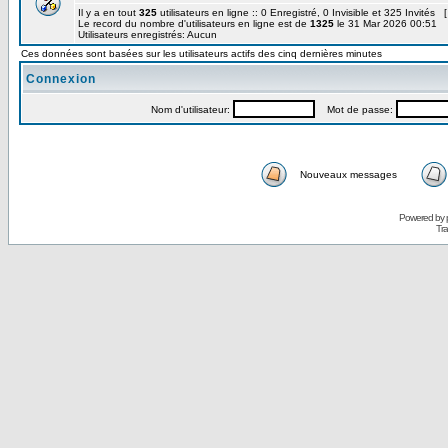
Il y a en tout
325
utilisateurs en ligne :: 0 Enregistré, 0 Invisible et 325 Invités 
Le record du nombre d'utilisateurs en ligne est de
1325
le 31 Mar 2026 00:51
Utilisateurs enregistrés: Aucun
Ces données sont basées sur les utilisateurs actifs des cinq dernières minutes
Connexion
Nom d'utilisateur:
Mot de passe:
Nouveaux messages
Powered by
Tra