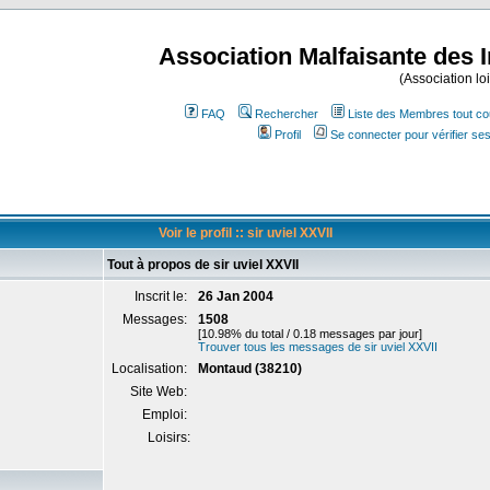
Association Malfaisante des 
(Association lo
FAQ
Rechercher
Liste des Membres tout co
Profil
Se connecter pour vérifier s
Voir le profil :: sir uviel XXVII
Tout à propos de sir uviel XXVII
Inscrit le:
26 Jan 2004
Messages:
1508
[10.98% du total / 0.18 messages par jour]
Trouver tous les messages de sir uviel XXVII
Localisation:
Montaud (38210)
Site Web:
Emploi:
Loisirs: