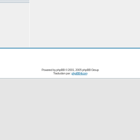
Powered by
phpBB
© 2001, 2005 phpBB Group
Traduction par :
phpBB-fr.com