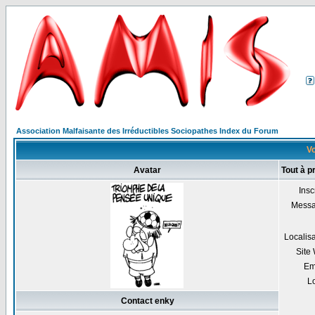
Association Malfaisante des Irréductibles Sociopathes Index du Forum
Vo
Avatar
Tout à p
Insc
Mess
Localis
Site
Em
Lo
Contact enky