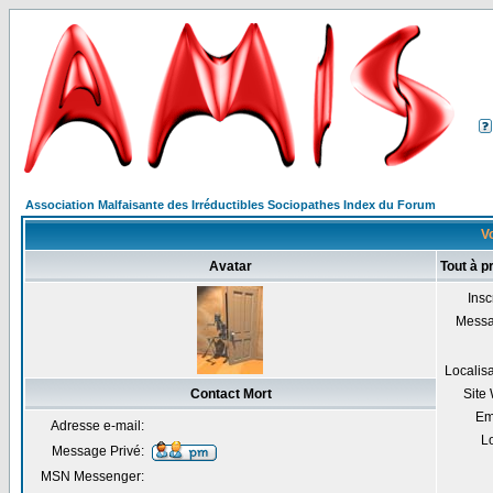
Association Malfaisante des Irréductibles Sociopathes Index du Forum
Vo
Avatar
Tout à p
Insc
Mess
Localis
Contact Mort
Site
Em
Adresse e-mail:
Lo
Message Privé:
MSN Messenger: