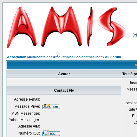
Association Malfaisante des Irréductibles Sociopathes Index du Forum
V
Avatar
Tout à p
Insc
Mess
Contact Fly
Adresse e-mail:
Localis
Message Privé:
Site
MSN Messenger:
Em
Yahoo Messenger:
Lo
Adresse AIM:
Numéro ICQ: