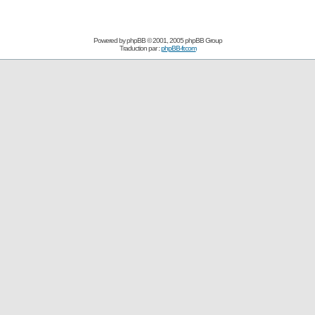
Powered by
phpBB
© 2001, 2005 phpBB Group
Traduction par :
phpBB-fr.com