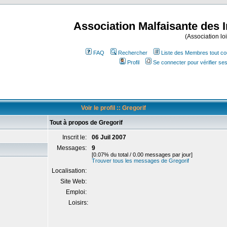
Association Malfaisante des 
(Association lo
FAQ
Rechercher
Liste des Membres tout co
Profil
Se connecter pour vérifier s
Voir le profil :: Gregorif
Tout à propos de Gregorif
Inscrit le:
06 Juil 2007
Messages:
9
[0.07% du total / 0.00 messages par jour]
Trouver tous les messages de Gregorif
Localisation:
Site Web:
Emploi:
Loisirs: