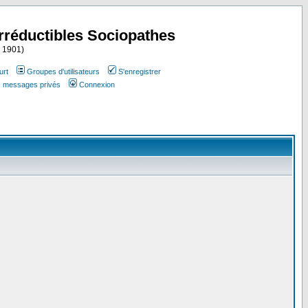
Irréductibles Sociopathes
i 1901)
urt
Groupes d'utilisateurs
S'enregistrer
es messages privés
Connexion