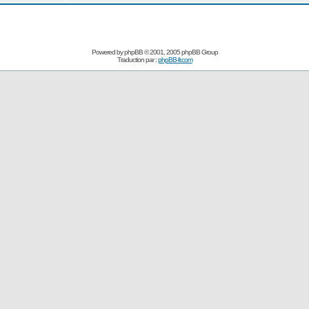
Powered by
phpBB
© 2001, 2005 phpBB Group
Traduction par :
phpBB-fr.com