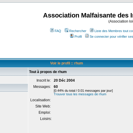
Association Malfaisante des 
(Association lo
FAQ
Rechercher
Liste des Membres tout co
Profil
Se connecter pour vérifier s
Voir le profil :: rhum
Tout à propos de rhum
Inscrit le:
20 Déc 2004
Messages:
60
[0.44% du total / 0.01 messages par jour]
Trouver tous les messages de rhum
Localisation:
Site Web:
Emploi:
Loisirs: