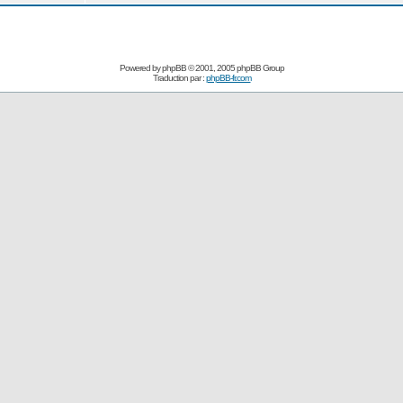
Powered by
phpBB
© 2001, 2005 phpBB Group
Traduction par :
phpBB-fr.com