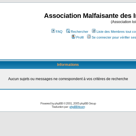
Association Malfaisante des 
(Association lo
FAQ
Rechercher
Liste des Membres tout co
Profil
Se connecter pour vérifier s
Informations
Aucun sujets ou messages ne correspondent à vos critères de recherche
Powered by
phpBB
© 2001, 2005 phpBB Group
Traduction par :
phpBB-fr.com