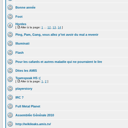
Bonne année
Foot
Hordes
[
Aller à la page:
1
...
12
,
13
,
14
]
Ping, Pam, Gang, vous allez p'tet avoir du mal a revenir
Illuminati
Flash
Pour les cafards et autres maladie qui ne pourraient le lire
Dites les AMIS
Teamspeak HS :(
[
Aller à la page:
1
,
2
]
playerstory
IRC ?
Full Metal Planet
Assemblée Générale 2010
http://wikileaks.amis.tv/