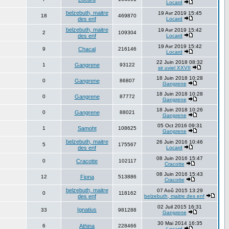
Locard
belzebuth, maitre
19 Avr 2019 15:45
18
469870
des enf
Locard
belzebuth, maitre
19 Avr 2019 15:42
2
109304
des enf
Locard
19 Avr 2019 15:42
9
Chacal
216146
Locard
22 Juin 2018 08:32
1
Gangrene
93122
sir uviel XXVII
18 Juin 2018 10:28
0
Gangrene
86807
Gangrene
18 Juin 2018 10:28
0
Gangrene
87772
Gangrene
18 Juin 2018 10:26
0
Gangrene
88021
Gangrene
05 Oct 2016 09:31
1
Samoht
108625
Gangrene
belzebuth, maitre
26 Juin 2016 10:46
5
175567
des enf
Locard
08 Juin 2016 15:47
0
Cracotte
102117
Cracotte
08 Juin 2016 15:43
12
Fiona
513886
Cracotte
belzebuth, maitre
07 Aoû 2015 13:29
0
118162
des enf
belzebuth, maitre des enf
02 Juil 2015 16:31
Ignatius
33
981288
Gangrene
30 Mai 2014 16:35
6
Athina
228466
Locard