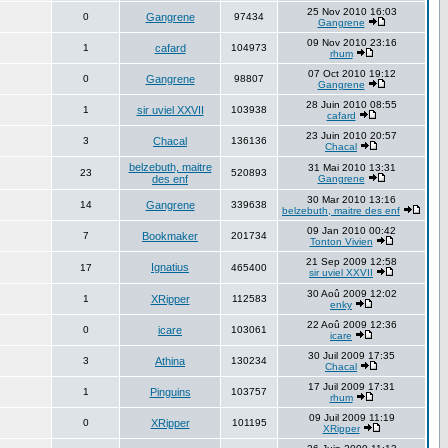
25 Nov 2010 16:03
0
Gangrene
97434
Gangrene
09 Nov 2010 23:16
1
cafard
104973
rhum
07 Oct 2010 19:12
0
Gangrene
98807
Gangrene
28 Juin 2010 08:55
1
sir uviel XXVII
103938
cafard
23 Juin 2010 20:57
3
Chacal
136136
Chacal
belzebuth, maitre
31 Mai 2010 13:31
23
520893
des enf
Gangrene
30 Mar 2010 13:16
14
Gangrene
339638
belzebuth, maitre des enf
09 Jan 2010 00:42
7
Bookmaker
201734
Tonton Vivien
21 Sep 2009 12:58
Ignatius
17
465400
sir uviel XXVII
30 Aoû 2009 12:02
1
XRipper
112583
enky
22 Aoû 2009 12:36
0
icare
103061
icare
30 Juil 2009 17:35
3
Athina
130234
Chacal
17 Juil 2009 17:31
1
Pinguins
103757
rhum
09 Juil 2009 11:19
0
XRipper
101195
XRipper