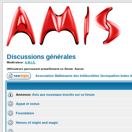
Discussions générales
Modérateur:
A.M.I.S.
Utilisateurs parcourant actuellement ce forum: Aucun
Association Malfaisante des Irréductibles Sociopathes Index
Annonce:
Avis aux nouveaux inscrits sur ce forum
Appat et voeux
Foundation
Heroes of might and magic