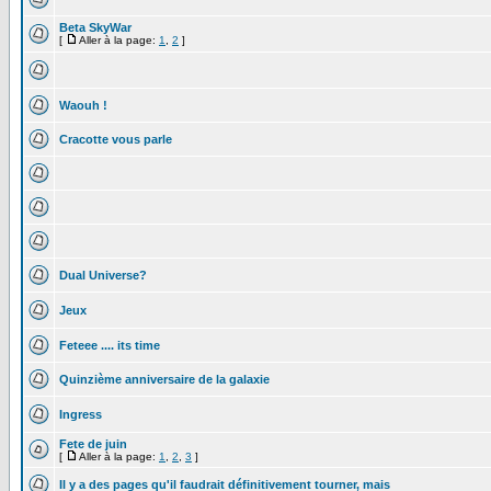
Beta SkyWar
[
Aller à la page:
1
,
2
]
Waouh !
Cracotte vous parle
Dual Universe?
Jeux
Feteee .... its time
Quinzième anniversaire de la galaxie
Ingress
Fete de juin
[
Aller à la page:
1
,
2
,
3
]
Il y a des pages qu'il faudrait définitivement tourner, mais