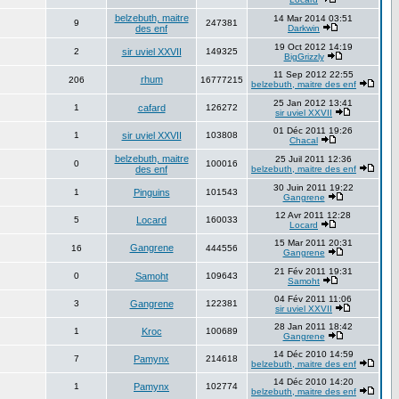
belzebuth, maitre
14 Mar 2014 03:51
9
247381
des enf
Darkwin
19 Oct 2012 14:19
2
sir uviel XXVII
149325
BigGrizzly
11 Sep 2012 22:55
rhum
206
16777215
belzebuth, maitre des enf
25 Jan 2012 13:41
1
cafard
126272
sir uviel XXVII
01 Déc 2011 19:26
1
sir uviel XXVII
103808
Chacal
belzebuth, maitre
25 Juil 2011 12:36
0
100016
des enf
belzebuth, maitre des enf
30 Juin 2011 19:22
1
Pinguins
101543
Gangrene
12 Avr 2011 12:28
5
Locard
160033
Locard
15 Mar 2011 20:31
Gangrene
16
444556
Gangrene
21 Fév 2011 19:31
0
Samoht
109643
Samoht
04 Fév 2011 11:06
3
Gangrene
122381
sir uviel XXVII
28 Jan 2011 18:42
1
Kroc
100689
Gangrene
14 Déc 2010 14:59
7
Pamynx
214618
belzebuth, maitre des enf
14 Déc 2010 14:20
1
Pamynx
102774
belzebuth, maitre des enf