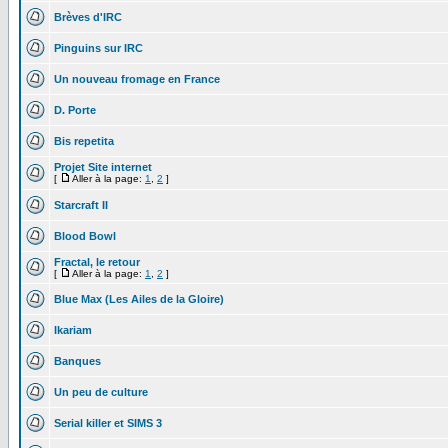
Brèves d'IRC
Pinguins sur IRC
Un nouveau fromage en France
D. Porte
Bis repetita
Projet Site internet
[
Aller à la page:
1
,
2
]
Starcraft II
Blood Bowl
Fractal, le retour
[
Aller à la page:
1
,
2
]
Blue Max (Les Ailes de la Gloire)
Ikariam
Banques
Un peu de culture
Serial killer et SIMS 3