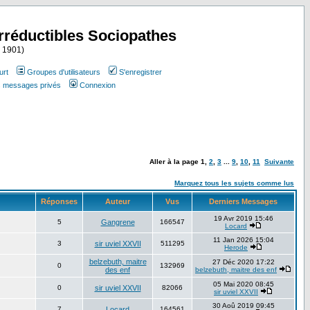
Irréductibles Sociopathes
i 1901)
urt
Groupes d'utilisateurs
S'enregistrer
es messages privés
Connexion
Aller à la page
1
,
2
,
3
...
9
,
10
,
11
Suivante
Marquez tous les sujets comme lus
Réponses
Auteur
Vus
Derniers Messages
19 Avr 2019 15:46
5
Gangrene
166547
Locard
11 Jan 2026 15:04
3
sir uviel XXVII
511295
Herode
belzebuth, maitre
27 Déc 2020 17:22
0
132969
des enf
belzebuth, maitre des enf
05 Mai 2020 08:45
0
sir uviel XXVII
82066
sir uviel XXVII
30 Aoû 2019 09:45
7
Locard
164561