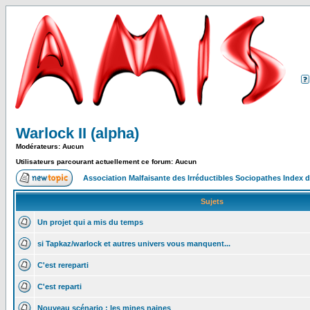
Warlock II (alpha)
Modérateurs: Aucun
Utilisateurs parcourant actuellement ce forum: Aucun
Association Malfaisante des Irréductibles Sociopathes Index
Sujets
Un projet qui a mis du temps
si Tapkaz/warlock et autres univers vous manquent...
C'est rereparti
C'est reparti
Nouveau scénario : les mines naines