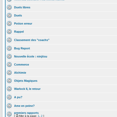
Duels libres
Duels
Potion erreur
Rappel
Classement des "coachs"
Bug Report
Nouvelle école : ninjitsu
Commerce
Alchimie
Objets Magiques
Warlock II, le retour
A pu?
Ame en peine?
premiers rapports
[
Aller à la page:
1
,
2
]