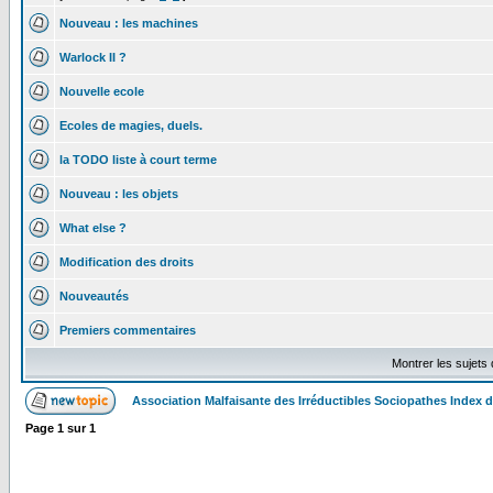
Nouveau : les machines
Warlock II ?
Nouvelle ecole
Ecoles de magies, duels.
la TODO liste à court terme
Nouveau : les objets
What else ?
Modification des droits
Nouveautés
Premiers commentaires
Montrer les sujets
Association Malfaisante des Irréductibles Sociopathes Index
Page
1
sur
1