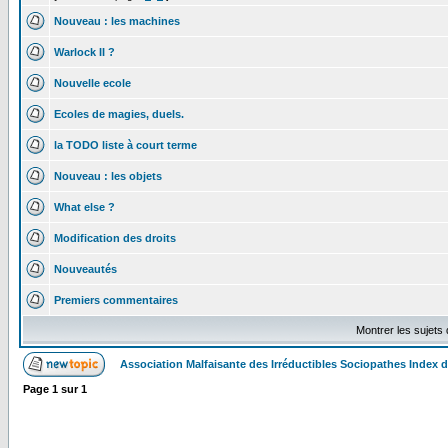
Nouveau : les machines
Warlock II ?
Nouvelle ecole
Ecoles de magies, duels.
la TODO liste à court terme
Nouveau : les objets
What else ?
Modification des droits
Nouveautés
Premiers commentaires
Montrer les sujets
Association Malfaisante des Irréductibles Sociopathes Index
Page
1
sur
1