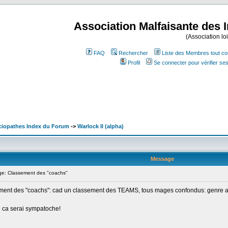
Association Malfaisante des 
(Association lo
FAQ
Rechercher
Liste des Membres tout co
Profil
Se connecter pour vérifier s
ociopathes Index du Forum
->
Warlock II (alpha)
Message
e: Classement des "coachs"
assement des "coachs": cad un classement des TEAMS, tous mages confondus: genr
 2 ca serai sympatoche!