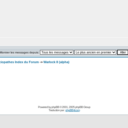
Montrer les messages depuis:
ociopathes Index du Forum
->
Warlock II (alpha)
Powered by
phpBB
© 2001, 2005 phpBB Group
Traduction par :
phpBB-fr.com