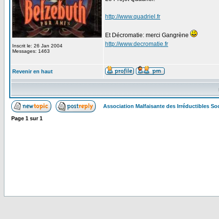
http://www.quadriel.fr
Et Décromatie: merci Gangrène
http://www.decromatie.fr
Inscrit le: 26 Jan 2004
Messages: 1463
Revenir en haut
Association Malfaisante des Irréductibles S
Page
1
sur
1