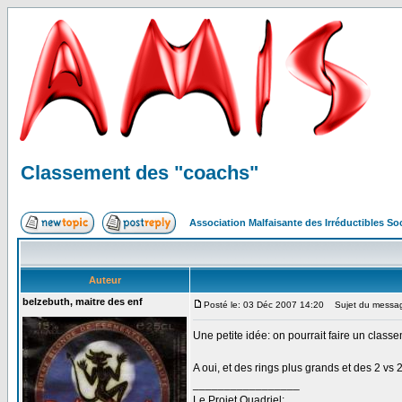
Classement des "coachs"
Association Malfaisante des Irréductibles S
Auteur
belzebuth, maitre des enf
Posté le: 03 Déc 2007 14:20
Sujet du messag
Une petite idée: on pourrait faire un cl
A oui, et des rings plus grands et des 2 vs
_________________
Le Projet Quadriel: