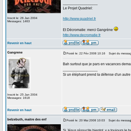
_________________
Le Projet Quadriel:
Inscrit le: 26 Jan 2004
http://www.quadriel.fr
Messages: 1463
Et Décromatie: merci Gangrène
http://www.decromatie.fr
Revenir en haut
Gangrene
Posté le: 22 Fév 2008 10:16
Sujet du messag
Bah surtout que je pars en vacances demai
_________________
Si un éléphant prend la défense d'un autre 
Inscrit le: 25 Jan 2004
Messages: 1618
Revenir en haut
belzebuth, maitre des enf
Posté le: 20 Mai 2008 10:03
Sujet du messag
Si Jésus réssucite bientot, y a toujours le b