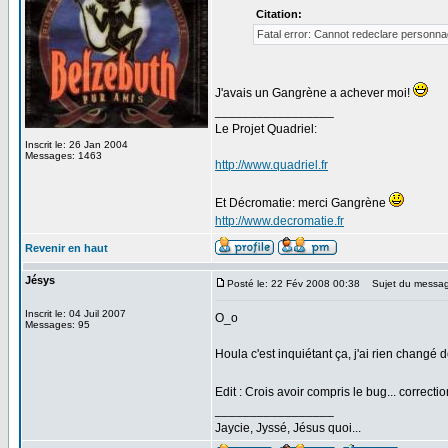
Citation:
Fatal error: Cannot redeclare personna
J'avais un Gangrène a achever moi!
_________________
Le Projet Quadriel:
Inscrit le: 26 Jan 2004
Messages: 1463
http://www.quadriel.fr
Et Décromatie: merci Gangrène
http://www.decromatie.fr
Revenir en haut
Jésys
Posté le: 22 Fév 2008 00:38
Sujet du messag
Inscrit le: 04 Juil 2007
O_o
Messages: 95
Houla c'est inquiétant ça, j'ai rien changé d
Edit : Crois avoir compris le bug... correc
_________________
Jaycie, Jyssé, Jésus quoi...