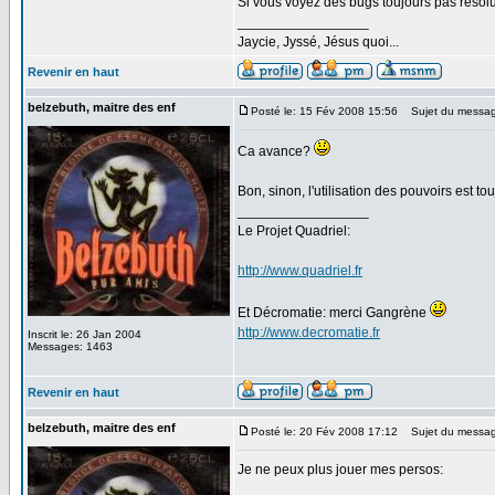
Si vous voyez des bugs toujours pas résolu 
_________________
Jaycie, Jyssé, Jésus quoi...
Revenir en haut
belzebuth, maitre des enf
Posté le: 15 Fév 2008 15:56
Sujet du messag
Ca avance?
Bon, sinon, l'utilisation des pouvoirs est tou
_________________
Le Projet Quadriel:
http://www.quadriel.fr
Et Décromatie: merci Gangrène
http://www.decromatie.fr
Inscrit le: 26 Jan 2004
Messages: 1463
Revenir en haut
belzebuth, maitre des enf
Posté le: 20 Fév 2008 17:12
Sujet du messag
Je ne peux plus jouer mes persos: