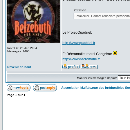
Citation:
Fatal error: Cannot redeclare personna
_________________
Le Projet Quadriel:
http://www.quadriel.fr
Inscrit le: 26 Jan 2004
Messages: 1463
Et Décromatie: merci Gangrène
http://www.decromatie.fr
Revenir en haut
Montrer les messages depuis:
Association Malfaisante des Irréductibles S
Page
1
sur
1