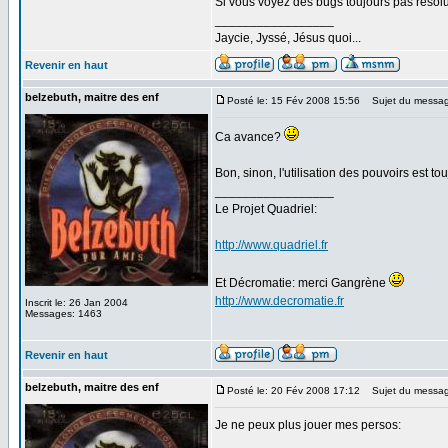
Si vous voyez des bugs toujours pas résolu 
_________________
Jaycie, Jyssé, Jésus quoi...
Revenir en haut
belzebuth, maitre des enf
Posté le: 15 Fév 2008 15:56
Sujet du messag
Ca avance?
Bon, sinon, l'utilisation des pouvoirs est tou
_________________
Le Projet Quadriel:
http://www.quadriel.fr
Et Décromatie: merci Gangrène
http://www.decromatie.fr
Inscrit le: 26 Jan 2004
Messages: 1463
Revenir en haut
belzebuth, maitre des enf
Posté le: 20 Fév 2008 17:12
Sujet du messag
Je ne peux plus jouer mes persos: