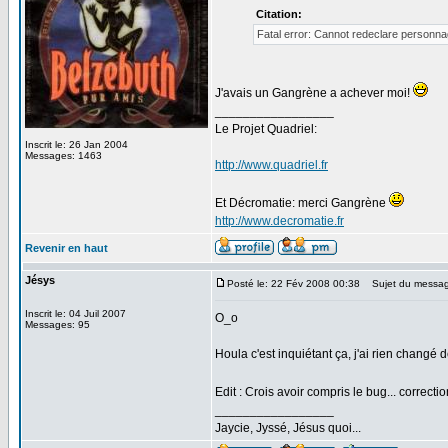
Citation:
Fatal error: Cannot redeclare personna
J'avais un Gangrène a achever moi!
_________________
Le Projet Quadriel:
Inscrit le: 26 Jan 2004
Messages: 1463
http://www.quadriel.fr
Et Décromatie: merci Gangrène
http://www.decromatie.fr
Revenir en haut
Jésys
Posté le: 22 Fév 2008 00:38
Sujet du messag
Inscrit le: 04 Juil 2007
O_o
Messages: 95
Houla c'est inquiétant ça, j'ai rien changé d
Edit : Crois avoir compris le bug... correc
_________________
Jaycie, Jyssé, Jésus quoi...