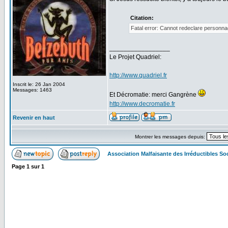
Citation:
Fatal error: Cannot redeclare personna
_________________
Le Projet Quadriel:
http://www.quadriel.fr
Inscrit le: 26 Jan 2004
Messages: 1463
Et Décromatie: merci Gangrène
http://www.decromatie.fr
Revenir en haut
Montrer les messages depuis:
Association Malfaisante des Irréductibles S
Page
1
sur
1