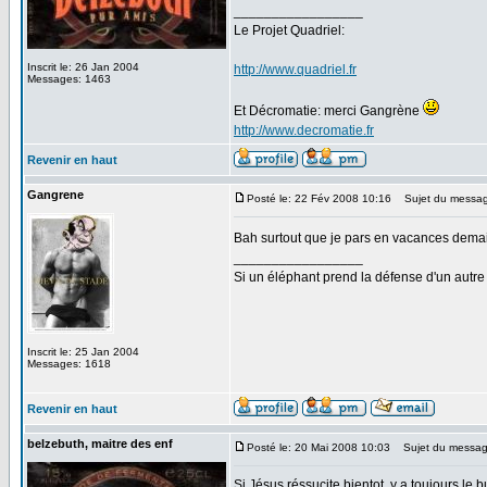
_________________
Le Projet Quadriel:
Inscrit le: 26 Jan 2004
http://www.quadriel.fr
Messages: 1463
Et Décromatie: merci Gangrène
http://www.decromatie.fr
Revenir en haut
Gangrene
Posté le: 22 Fév 2008 10:16
Sujet du messag
Bah surtout que je pars en vacances demai
_________________
Si un éléphant prend la défense d'un autre 
Inscrit le: 25 Jan 2004
Messages: 1618
Revenir en haut
belzebuth, maitre des enf
Posté le: 20 Mai 2008 10:03
Sujet du messag
Si Jésus réssucite bientot, y a toujours le b