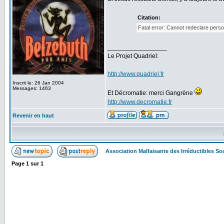
Citation:
Fatal error: Cannot redeclare pers
_________________
Le Projet Quadriel:
http://www.quadriel.fr
Inscrit le: 26 Jan 2004
Messages: 1463
Et Décromatie: merci Gangrène
http://www.decromatie.fr
Revenir en haut
Association Malfaisante des Irréductibles S
Page
1
sur
1