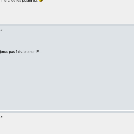
merci de les poster ici.
e:
jorus pas faisable sur IE...
e: