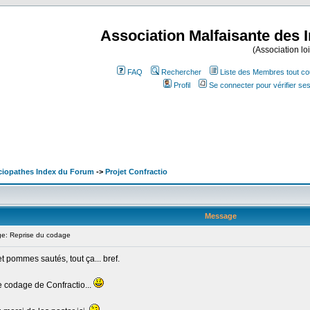
Association Malfaisante des 
(Association lo
FAQ
Rechercher
Liste des Membres tout co
Profil
Se connecter pour vérifier s
ociopathes Index du Forum
->
Projet Confractio
Message
e: Reprise du codage
t pommes sautés, tout ça... bref.
e codage de Confractio...