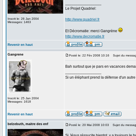
_________________
Le Projet Quadriel:
Inscrit le: 26 Jan 2004
http://www.quadriel.fr
Messages: 1463
Et Décromatie: merci Gangrène
http://www.decromatie.fr
Revenir en haut
Gangrene
Posté le: 22 Fév 2008 10:16
Sujet du messag
Bah surtout que je pars en vacances demai
_________________
Si un éléphant prend la défense d'un autre 
Inscrit le: 25 Jan 2004
Messages: 1618
Revenir en haut
belzebuth, maitre des enf
Posté le: 20 Mai 2008 10:03
Sujet du messag
Si Jésus réssucite bientot, y a toujours le b