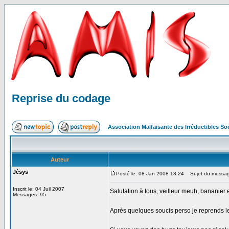
Reprise du codage
Association Malfaisante des Irréductibles S
Auteur
Jésys
Posté le: 08 Jan 2008 13:24
Sujet du messag
Inscrit le: 04 Juil 2007
Salutation à tous, veilleur meuh, bananier e
Messages: 95
Après quelques soucis perso je reprends l