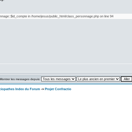
onnage::$id_compte in /home/jesus/public_html/class_personnage.php on line 94
Montrer les messages depuis:
ociopathes Index du Forum
->
Projet Confractio