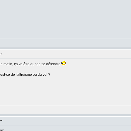
e:
n matin, ça va être dur de se défendre
est-ce de l'altruisme ou du vol ?
e:
ug: