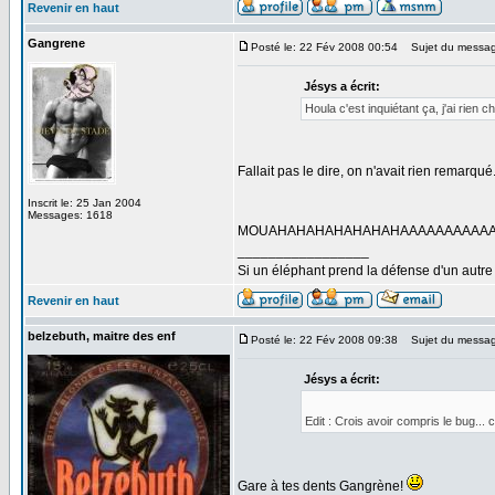
Revenir en haut
Gangrene
Posté le: 22 Fév 2008 00:54
Sujet du messag
Jésys a écrit:
Houla c'est inquiétant ça, j'ai rien c
Fallait pas le dire, on n'avait rien remarqué.
Inscrit le: 25 Jan 2004
Messages: 1618
MOUAHAHAHAHAHAHAHAAAAAAAAAAAAA
_________________
Si un éléphant prend la défense d'un autre 
Revenir en haut
belzebuth, maitre des enf
Posté le: 22 Fév 2008 09:38
Sujet du messag
Jésys a écrit:
Edit : Crois avoir compris le bug...
Gare à tes dents Gangrène!