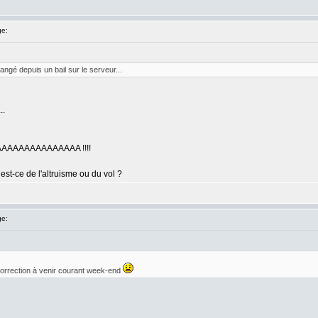
e:
hangé depuis un bail sur le serveur...
..
AAAAAAAAAAAA !!!!
est-ce de l'altruisme ou du vol ?
e:
 correction à venir courant week-end