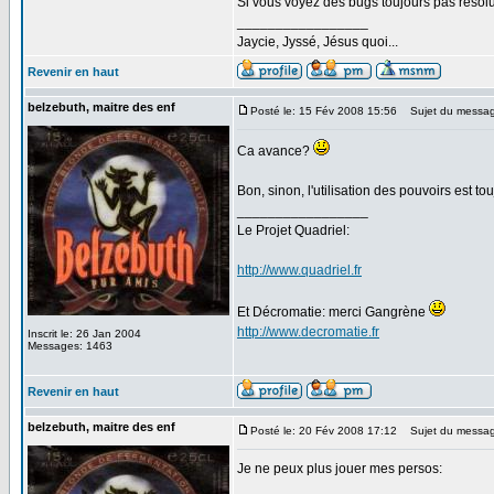
Si vous voyez des bugs toujours pas résolu 
_________________
Jaycie, Jyssé, Jésus quoi...
Revenir en haut
belzebuth, maitre des enf
Posté le: 15 Fév 2008 15:56
Sujet du messag
Ca avance?
Bon, sinon, l'utilisation des pouvoirs est tou
_________________
Le Projet Quadriel:
http://www.quadriel.fr
Et Décromatie: merci Gangrène
http://www.decromatie.fr
Inscrit le: 26 Jan 2004
Messages: 1463
Revenir en haut
belzebuth, maitre des enf
Posté le: 20 Fév 2008 17:12
Sujet du messag
Je ne peux plus jouer mes persos: