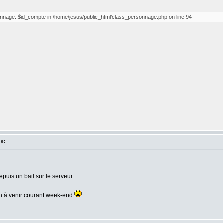
onnage::$id_compte in /home/jesus/public_html/class_personnage.php on line 94
e:
epuis un bail sur le serveur...
tion à venir courant week-end