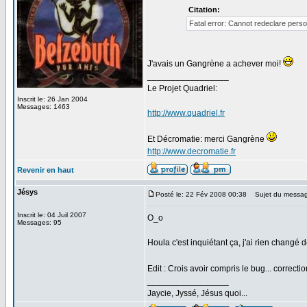
Citation:
Fatal error: Cannot redeclare pers
J'avais un Gangrène a achever moi!
_________________
Le Projet Quadriel:
Inscrit le: 26 Jan 2004
Messages: 1463
http://www.quadriel.fr
Et Décromatie: merci Gangrène
http://www.decromatie.fr
Revenir en haut
Jésys
Posté le: 22 Fév 2008 00:38
Sujet du messag
Inscrit le: 04 Juil 2007
O_o
Messages: 95
Houla c'est inquiétant ça, j'ai rien changé d
Edit : Crois avoir compris le bug... correc
_________________
Jaycie, Jyssé, Jésus quoi...