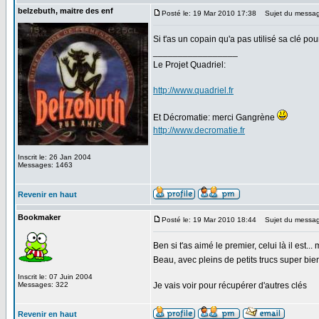
belzebuth, maitre des enf
Posté le: 19 Mar 2010 17:38
Sujet du messag
Si t'as un copain qu'a pas utilisé sa clé po
_________________
Le Projet Quadriel:
http://www.quadriel.fr
Et Décromatie: merci Gangrène
http://www.decromatie.fr
Inscrit le: 26 Jan 2004
Messages: 1463
Revenir en haut
Bookmaker
Posté le: 19 Mar 2010 18:44
Sujet du messag
Ben si t'as aimé le premier, celui là il est..
Beau, avec pleins de petits trucs super b
Inscrit le: 07 Juin 2004
Messages: 322
Je vais voir pour récupérer d'autres clés
Revenir en haut