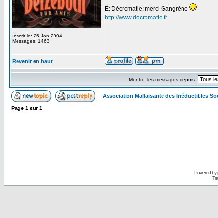
Et Décromatie: merci Gangrène
http://www.decromatie.fr
Inscrit le: 26 Jan 2004
Messages: 1463
Revenir en haut
Montrer les messages depuis:
Association Malfaisante des Irréductibles S
Page
1
sur
1
Powered by
Tra