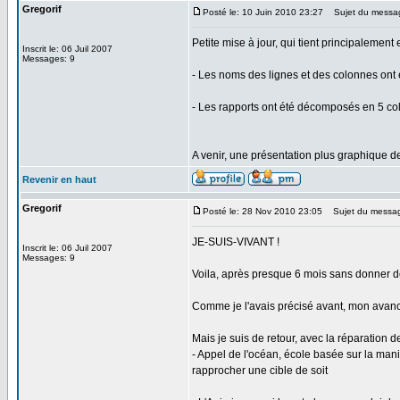
Gregorif
Posté le: 10 Juin 2010 23:27
Sujet du messa
Petite mise à jour, qui tient principalement 
Inscrit le: 06 Juil 2007
Messages: 9
- Les noms des lignes et des colonnes ont é
- Les rapports ont été décomposés en 5 colo
A venir, une présentation plus graphique d
Revenir en haut
Gregorif
Posté le: 28 Nov 2010 23:05
Sujet du messa
JE-SUIS-VIVANT !
Inscrit le: 06 Juil 2007
Messages: 9
Voila, après presque 6 mois sans donner de
Comme je l'avais précisé avant, mon avancé
Mais je suis de retour, avec la réparation 
- Appel de l'océan, école basée sur la man
rapprocher une cible de soit