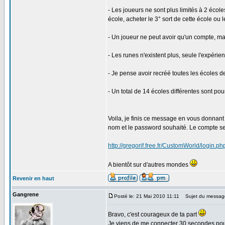
- Les joueurs ne sont plus limités à 2 éco
école, acheter le 3° sort de cette école ou
- Un joueur ne peut avoir qu'un compte, ma
- Les runes n'existent plus, seule l'expérie
- Je pense avoir recréé toutes les écoles d
- Un total de 14 écoles différentes sont pou
Voila, je finis ce message en vous donnant 
nom et le password souhaité. Le compte ser
http://gregorif.free.fr/CustomWorld/login.ph
A bientôt sur d'autres mondes
Revenir en haut
Gangrene
Posté le: 21 Mai 2010 11:11
Sujet du messag
Bravo, c'est courageux de ta part
Je viens de me connecter 30 secondes pour v