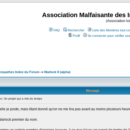
Association Malfaisante des 
(Association lo
FAQ
Rechercher
Liste des Membres tout co
Profil
Se connecter pour vérifier s
ociopathes Index du Forum
->
Warlock II (alpha)
Message
 Un projet qui a mis du temps
uelle je poste, mais étant donné qu'on ne me lira pas avant au moins plusieurs heure
Warlock premier du nom.