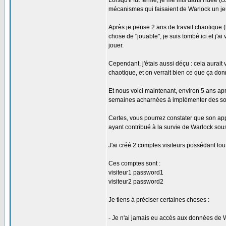
Lorsqu'il fut fermé, je me mis dans l'idée 
mécanismes qui faisaient de Warlock un je
Après je pense 2 ans de travail chaotique (
chose de "jouable", je suis tombé ici et j'a
jouer.
Cependant, j'étais aussi déçu : cela aurait v
chaotique, et on verrait bien ce que ça don
Et nous voici maintenant, environ 5 ans apr
semaines acharnées à implémenter des sorts,
Certes, vous pourrez constater que son app
ayant contribué à la survie de Warlock sou
J'ai créé 2 comptes visiteurs possédant tou
Ces comptes sont :
visiteur1 password1
visiteur2 password2
Je tiens à préciser certaines choses :
- Je n'ai jamais eu accès aux données de W