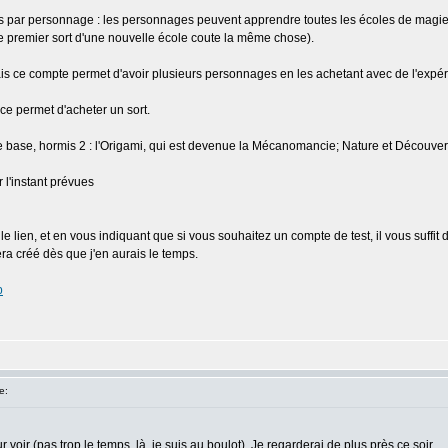
les par personnage : les personnages peuvent apprendre toutes les écoles de magie, 
 le premier sort d'une nouvelle école coute la même chose).
is ce compte permet d'avoir plusieurs personnages en les achetant avec de l'expér
nce permet d'acheter un sort.
e base, hormis 2 : l'Origami, qui est devenue la Mécanomancie; Nature et Découvert
r l'instant prévues
le lien, et en vous indiquant que si vous souhaitez un compte de test, il vous suffi
a créé dès que j'en aurais le temps.
p
e:
oir (pas trop le temps, là, je suis au boulot). Je regarderai de plus près ce soir.