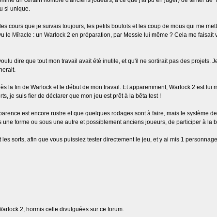
(comme un certain nombre d'anciens joueurs, à ce que j'ai pu en juger) de tenter de "
u si unique.
les cours que je suivais toujours, les petits boulots et les coup de mous qui me me
i vu le Mîracle : un Warlock 2 en préparation, par Messie lui même ? Cela me faisait 
oulu dire que tout mon travail avait été inutile, et qu'il ne sortirait pas des projets
nerait.
ès la fin de Warlock et le début de mon travail. Et apparemment, Warlock 2 est lui
 je suis fier de déclarer que mon jeu est prêt à la bêta test !
arence est encore rustre et que quelques rodages sont à faire, mais le système de 
s une forme ou sous une autre et possiblement anciens joueurs, de participer à la
t les sorts, afin que vous puissiez tester directement le jeu, et y ai mis 1 personna
arlock 2, hormis celle divulguées sur ce forum.