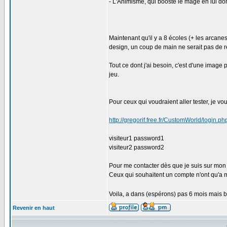
- L'Animisme, qui booste le mage en lui do
Maintenant qu'il y a 8 écoles (+ les arcanes
design, un coup de main ne serait pas de r
Tout ce dont j'ai besoin, c'est d'une image 
jeu.
Pour ceux qui voudraient aller tester, je vou
http://gregorif.free.fr/CustomWorld/login.ph
visiteur1 password1
visiteur2 password2
Pour me contacter dès que je suis sur mon o
Ceux qui souhaitent un compte n'ont qu'a m
Voila, a dans (espérons) pas 6 mois mais b
Revenir en haut