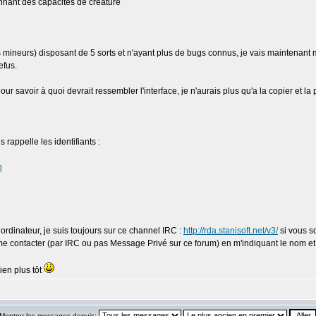
nnant des capacités de créature
 mineurs) disposant de 5 sorts et n'ayant plus de bugs connus, je vais maintenant m'at
efus.
pour savoir à quoi devrait ressembler l'interface, je n'aurais plus qu'a la copier et
s rappelle les identifiants :
p
rdinateur, je suis toujours sur ce channel IRC :
http://rda.stanisoft.net/v3/
si vous s
e contacter (par IRC ou pas Message Privé sur ce forum) en m'indiquant le nom et l
ien plus tôt
Montrer les messages depuis: