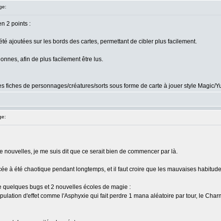
ge:
en 2 points :
té ajoutées sur les bords des cartes, permettant de cibler plus facilement.
nnes, afin de plus facilement être lus.
es fiches de personnages/créatures/sorts sous forme de carte à jouer style Magic/Y
ge:
 nouvelles, je me suis dit que ce serait bien de commencer par là.
e à été chaotique pendant longtemps, et il faut croire que les mauvaises habitudes
de quelques bugs et 2 nouvelles écoles de magie :
ipulation d'effet comme l'Asphyxie qui fait perdre 1 mana aléatoire par tour, le C