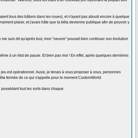
ressuciter" Warlock, sous les traits d'un nouveau jeu reprenant la plupart des
ttaient tous des bâtons dans les roues), et n'ayant pas abouti encore à quelque
vraiment plaisir, et j'avais hâte que la bêta devienne publique afin de pouvoir y
. Je me suis dit qu'après tout, mon "oeuvre" pouvait bien continuer son évolution
 même à un état de pause. Et bien pas moi ! En effet, après quelques dernières
jeu est opérationnel. Aussi, je tenais à vous proposer à vous, personnes
 bêta fermée de ce qui s'appelle pour le moment CustomWorld.
ge possédant tout les sorts dans chaque.