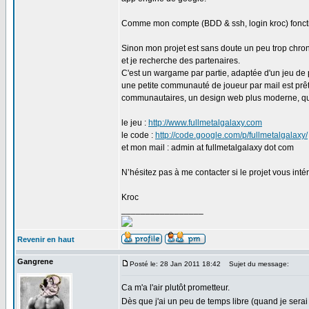
Comme mon compte (BDD & ssh, login kroc) fonctio
Sinon mon projet est sans doute un peu trop chro
et je recherche des partenaires.
C'est un wargame par partie, adaptée d'un jeu de p
une petite communauté de joueur par mail est prête 
communautaires, un design web plus moderne, quel
le jeu :
http://www.fullmetalgalaxy.com
le code :
http://code.google.com/p/fullmetalgalaxy/
et mon mail : admin at fullmetalgalaxy dot com
N’hésitez pas à me contacter si le projet vous intér
Kroc
_________________
Revenir en haut
Gangrene
Posté le: 28 Jan 2011 18:42
Sujet du message:
Ca m'a l'air plutôt prometteur.
Dès que j'ai un peu de temps libre (quand je serai 