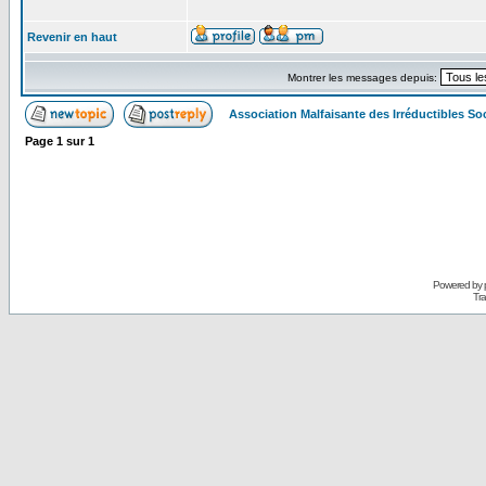
Revenir en haut
Montrer les messages depuis:
Association Malfaisante des Irréductibles S
Page
1
sur
1
Powered by
Tra