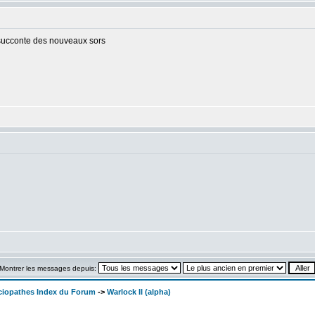
on succonte des nouveaux sors
Montrer les messages depuis:
ociopathes Index du Forum
->
Warlock II (alpha)