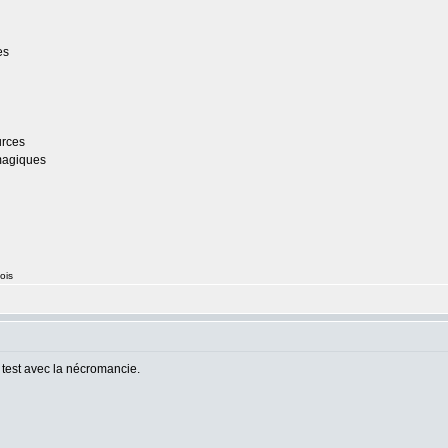
es
urces
 magiques
ois
n test avec la nécromancie.