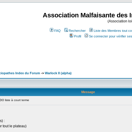
Association Malfaisante des 
(Association lo
FAQ
Rechercher
Liste des Membres tout co
Profil
Se connecter pour vérifier s
ociopathes Index du Forum
->
Warlock II (alpha)
Message
 liste à court terme
) :
r tout le plateau)