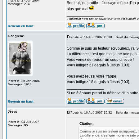
Inscrit le: 27 Jan 2004
Ben oui j'en profite... J'essaye même d'en pr
Messages: 274
plus que moi
_________________
L'important n'est pas de savoir si le verre est à moitié vi
Revenir en haut
Gangrene
Posté le: 16 Aoû 2007 15:30
Sujet du messa
Comme je suis un testeur scrupuleux, j'ai v
La différence, c'est que moi je ne rate pas :
Vous venez de réussir un coup critique !
Vous infligez 21 degats à Jesus [103].
Vous avez reussi votre frappe.
Inscrit le: 25 Jan 2004
Vous infligez 18 degats à Jesus [103].
Messages: 1618
_________________
Si un éléphant prend la défense d'un autre 
Revenir en haut
Jésys
Posté le: 16 Aoû 2007 15:32
Sujet du messa
Inscrit le: 04 Juil 2007
Citation:
Messages: 95
Comme je suis un testeur scrupuleux, j'a
La différence, c'est que moi je ne rate p