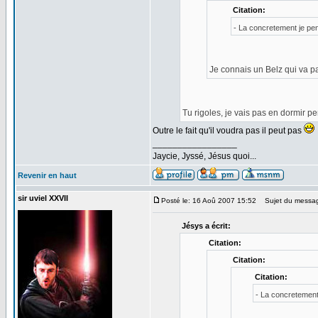
Citation:
- La concretement je pen
Je connais un Belz qui va pa
Tu rigoles, je vais pas en dormir p
Outre le fait qu'il voudra pas il peut pas
_________________
Jaycie, Jyssé, Jésus quoi...
Revenir en haut
sir uviel XXVII
Posté le: 16 Aoû 2007 15:52
Sujet du messa
Jésys a écrit:
Citation:
Citation:
Citation:
- La concretement