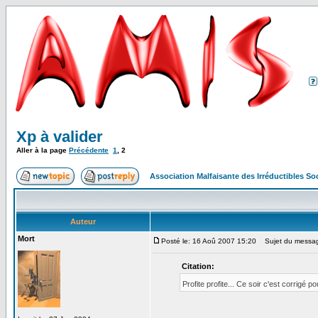
Xp à valider
Aller à la page
Précédente
1
,
2
Association Malfaisante des Irréductibles S
Auteur
Mort
Posté le: 16 Aoû 2007 15:20
Sujet du messa
Citation:
Profite profite... Ce soir c'est corrigé p