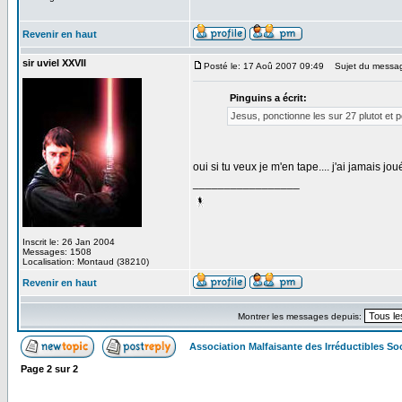
Revenir en haut
sir uviel XXVII
Posté le: 17 Aoû 2007 09:49
Sujet du messa
Pinguins a écrit:
Jesus, ponctionne les sur 27 plutot et 
oui si tu veux je m'en tape.... j'ai jamais
_________________
Inscrit le: 26 Jan 2004
Messages: 1508
Localisation: Montaud (38210)
Revenir en haut
Montrer les messages depuis:
Association Malfaisante des Irréductibles S
Page
2
sur
2