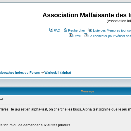
Association Malfaisante des 
(Association lo
FAQ
Rechercher
Liste des Membres tout co
Profil
Se connecter pour vérifier s
ociopathes Index du Forum
->
Warlock II (alpha)
Message
el
vés : le jeu est en alpha-test, on cherche les bugs. Alpha test signifie que le jeu n'e
ur ce forum ou de demander aux autres joueurs.