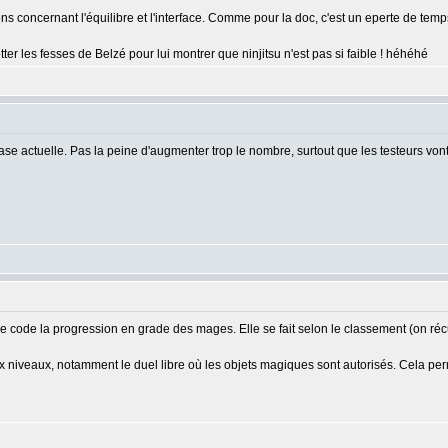
ons concernant l'équilibre et l'interface. Comme pour la doc, c'est un eperte de tem
er les fesses de Belzé pour lui montrer que ninjitsu n'est pas si faible ! héhéhé
hase actuelle. Pas la peine d'augmenter trop le nombre, surtout que les testeurs von
je code la progression en grade des mages. Elle se fait selon le classement (on r
iveaux, notamment le duel libre où les objets magiques sont autorisés. Cela perme