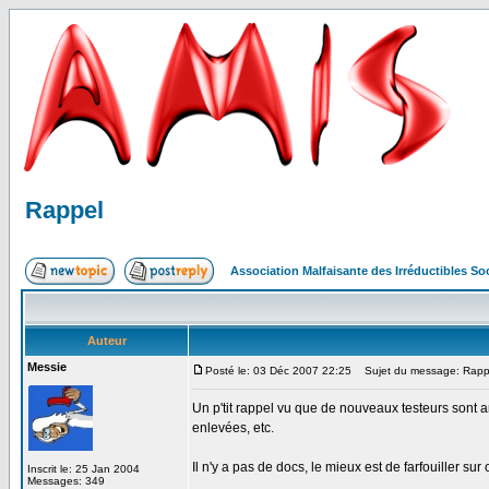
Rappel
Association Malfaisante des Irréductibles S
Auteur
Messie
Posté le: 03 Déc 2007 22:25
Sujet du message: Rapp
Un p'tit rappel vu que de nouveaux testeurs sont arri
enlevées, etc.
Il n'y a pas de docs, le mieux est de farfouiller s
Inscrit le: 25 Jan 2004
Messages: 349