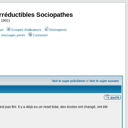
Irréductibles Sociopathes
i 1901)
urt
Groupes d'utilisateurs
S'enregistrer
es messages privés
Connexion
Voir le sujet précédent
::
Voir le sujet suivant
st pas fini. Il y a déjà eu un reset total, des écoles ont changé, ont été