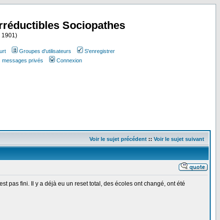
Irréductibles Sociopathes
i 1901)
urt
Groupes d'utilisateurs
S'enregistrer
es messages privés
Connexion
Voir le sujet précédent
::
Voir le sujet suivant
st pas fini. Il y a déjà eu un reset total, des écoles ont changé, ont été