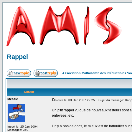
Rappel
Association Malfaisante des Irréductibles S
Auteur
Messie
Posté le: 03 Déc 2007 22:25
Sujet du message: Rapp
Un p'tit rappel vu que de nouveaux testeurs sont arri
enlevées, etc.
Il n'y a pas de docs, le mieux est de farfouiller s
Inscrit le: 25 Jan 2004
Messages: 349