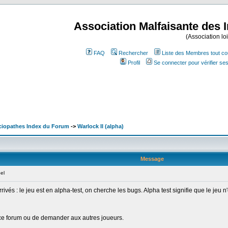
Association Malfaisante des 
(Association lo
FAQ
Rechercher
Liste des Membres tout co
Profil
Se connecter pour vérifier s
ociopathes Index du Forum
->
Warlock II (alpha)
Message
el
vés : le jeu est en alpha-test, on cherche les bugs. Alpha test signifie que le jeu n'e
ur ce forum ou de demander aux autres joueurs.