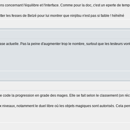
ons concernant l'équilibre et l'interface. Comme pour la doc, c'est un eperte de tem
er les fesses de Belzé pour lui montrer que ninjitsu n'est pas si faible ! héhéhé
hase actuelle. Pas la peine d'augmenter trop le nombre, surtout que les testeurs von
je code la progression en grade des mages. Elle se fait selon le classement (on r
iveaux, notamment le duel libre où les objets magiques sont autorisés. Cela perme