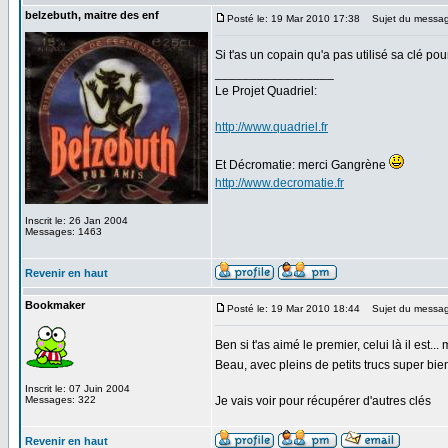
belzebuth, maitre des enf
Posté le: 19 Mar 2010 17:38
Sujet du messag
Si t'as un copain qu'a pas utilisé sa clé po
_________________
Le Projet Quadriel:
http://www.quadriel.fr
Et Décromatie: merci Gangrène
http://www.decromatie.fr
Inscrit le: 26 Jan 2004
Messages: 1463
Revenir en haut
Bookmaker
Posté le: 19 Mar 2010 18:44
Sujet du messag
Ben si t'as aimé le premier, celui là il est..
Beau, avec pleins de petits trucs super b
Inscrit le: 07 Juin 2004
Messages: 322
Je vais voir pour récupérer d'autres clés
Revenir en haut