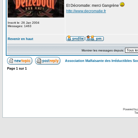
Et Décromatie: merci Gangrène
http://www.decromatie.fr
Inscrit le: 26 Jan 2004
Messages: 1463
Revenir en haut
Montrer les messages depuis:
Association Malfaisante des Irréductibles S
Page
1
sur
1
Powered by
Tra