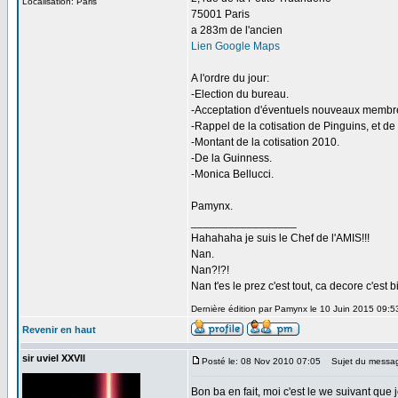
Localisation: Paris
75001 Paris
a 283m de l'ancien
Lien Google Maps
A l'ordre du jour:
-Election du bureau.
-Acceptation d'éventuels nouveaux membr
-Rappel de la cotisation de Pinguins, et de
-Montant de la cotisation 2010.
-De la Guinness.
-Monica Bellucci.
Pamynx.
_________________
Hahahaha je suis le Chef de l'AMIS!!!
Nan.
Nan?!?!
Nan t'es le prez c'est tout, ca decore c'est b
Dernière édition par Pamynx le 10 Juin 2015 09:53;
Revenir en haut
sir uviel XXVII
Posté le: 08 Nov 2010 07:05
Sujet du messa
Bon ba en fait, moi c'est le we suivant que j