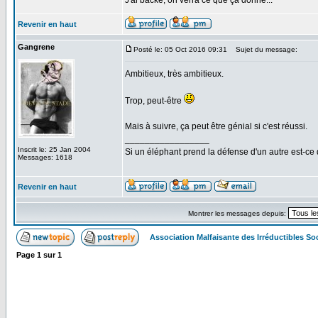
J'ai backé, on verra ce que ça donne...
Revenir en haut
Gangrene
Posté le: 05 Oct 2016 09:31
Sujet du message:
Ambitieux, très ambitieux.
Trop, peut-être
Mais à suivre, ça peut être génial si c'est réussi.
_________________
Inscrit le: 25 Jan 2004
Si un éléphant prend la défense d'un autre est-ce d
Messages: 1618
Revenir en haut
Montrer les messages depuis:
Association Malfaisante des Irréductibles S
Page
1
sur
1