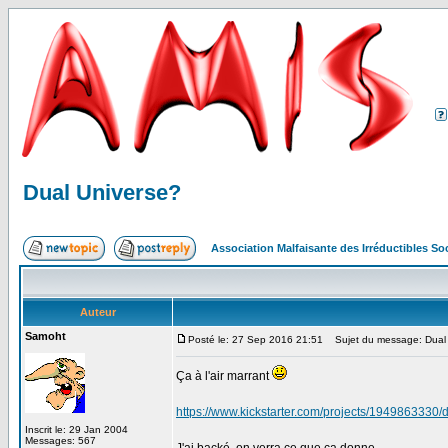
Dual Universe?
Association Malfaisante des Irréductibles S
Auteur
Samoht
Posté le: 27 Sep 2016 21:51
Sujet du message: Dual 
Ça à l'air marrant
https://www.kickstarter.com/projects/1949863330/d
Inscrit le: 29 Jan 2004
Messages: 567