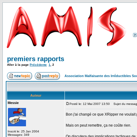
premiers rapports
Aller à la page
Précédente
1
,
2
Association Malfaisante des Irréductibles S
Auteur
Messie
Posté le: 12 Mai 2007 13:50
Sujet du messag
Bon j'ai changé ce que XRipper ne voulait
Mais on peut remettre, ça ne coûte rien.
Inscrit le: 25 Jan 2004
Messages: 349
On discutera des implications tactiques de