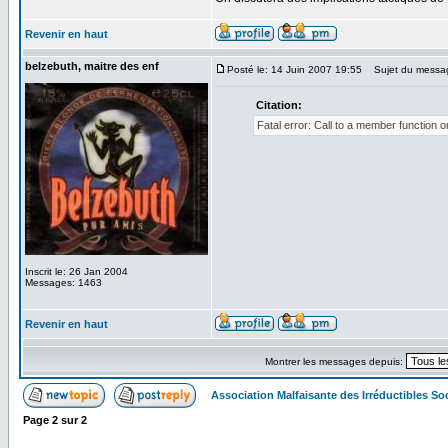
Revenir en haut
belzebuth, maitre des enf
Posté le: 14 Juin 2007 19:55
Sujet du messa
Citation:
Fatal error: Call to a member function o
Inscrit le: 26 Jan 2004
Messages: 1463
Revenir en haut
Montrer les messages depuis:
Association Malfaisante des Irréductibles S
Page
2
sur
2