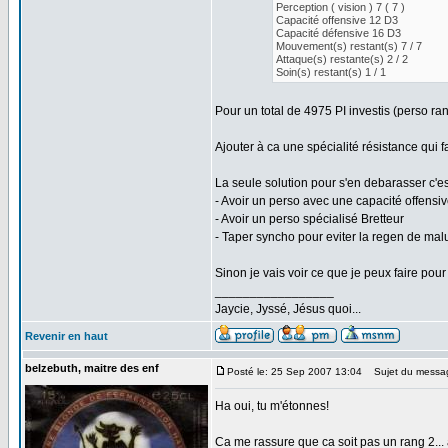
Perception ( vision ) 7 ( 7 )
Capacité offensive 12 D3
Capacité défensive 16 D3
Mouvement(s) restant(s) 7 / 7
Attaque(s) restante(s) 2 / 2
Soin(s) restant(s) 1 / 1
Pour un total de 4975 PI investis (perso ra
Ajouter à ca une spécialité résistance qui f
La seule solution pour s'en debarasser c'es
- Avoir un perso avec une capacité offensiv
- Avoir un perso spécialisé Bretteur
- Taper syncho pour eviter la regen de mal
Sinon je vais voir ce que je peux faire pour 
_________________
Jaycie, Jyssé, Jésus quoi...
Revenir en haut
belzebuth, maitre des enf
Posté le: 25 Sep 2007 13:04
Sujet du messa
Ha oui, tu m'étonnes!
Ca me rassure que ca soit pas un rang 2... 