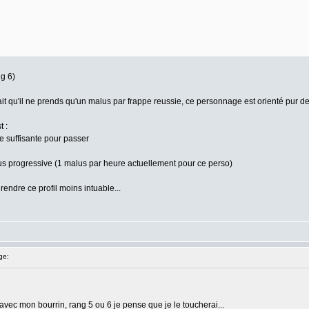
ng 6)
ait qu'il ne prends qu'un malus par frappe reussie, ce personnage est orienté pur de
t :
e suffisante pour passer
us progressive (1 malus par heure actuellement pour ce perso)
rendre ce profil moins intuable...
ge:
avec mon bourrin, rang 5 ou 6 je pense que je le toucherai...