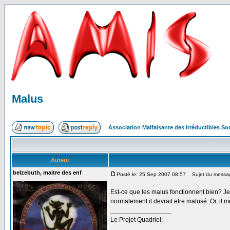
Malus
Association Malfaisante des Irréductibles S
Auteur
belzebuth, maitre des enf
Posté le: 25 Sep 2007 08:57
Sujet du messag
Est-ce que les malus fonctionnent bien? Je
normalement il devrait etre malusé. Or, il
_________________
Le Projet Quadriel: