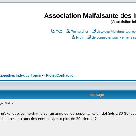
Association Malfaisante des 
(Association lo
FAQ
Rechercher
Liste des Membres tout co
Profil
Se connecter pour vérifier s
ociopathes Index du Forum
->
Projet Confractio
Message
e: Malus
 m'explique: Je m'acharne sur un ange qui est super tanké en def (jets à 30-35) de
 me balance toujours des enormes jets a plus de 30. Normal?