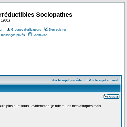
Irréductibles Sociopathes
i 1901)
urt
Groupes d'utilisateurs
S'enregistrer
es messages privés
Connexion
Voir le sujet précédent
::
Voir le sujet suivant
puis plusieurs tours...evidemment je rate toutes mes attaques mais